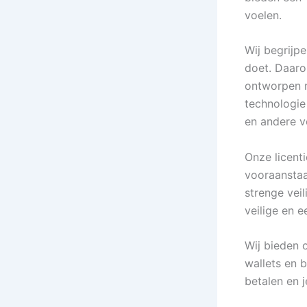
voelen.
Wij begrijpe
doet. Daaro
ontworpen m
technologie
en andere 
Onze licent
vooraanstaa
strenge vei
veilige en e
Wij bieden 
wallets en b
betalen en 