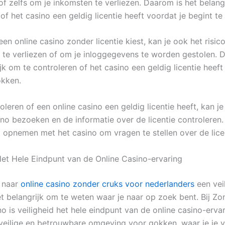
f zelfs om je inkomsten te verliezen. Daarom is het belang
of het casino een geldig licentie heeft voordat je begint t
en online casino zonder licentie kiest, kan je ook het risi
 te verliezen of om je inloggegevens te worden gestolen. 
jk om te controleren of het casino een geldig licentie heeft
okken.
leren of een online casino een geldig licentie heeft, kan j
ino bezoeken en de informatie over de licentie controleren.
 opnemen met het casino om vragen te stellen over de licen
 Het Hele Eindpunt van de Online Casino-ervaring
t naar
online casino zonder cruks voor nederlanders
een veil
het belangrijk om te weten waar je naar op zoek bent. Bij Z
o is veiligheid het hele eindpunt van de online casino-ervar
veilige en betrouwbare omgeving voor gokken, waar je je ve