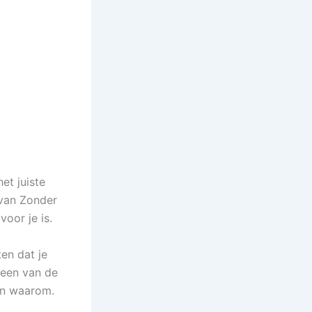
et juiste
d van Zonder
voor je is.
en dat je
 een van de
en waarom.