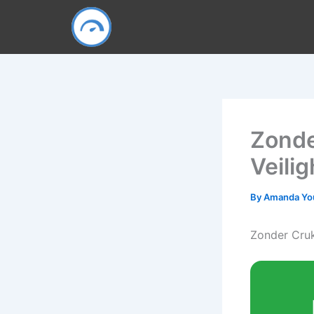
Skip
to
content
Zonde
Veili
By
Amanda Y
Zonder Cruk