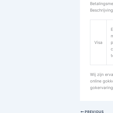
Betalingsm
Beschrijving
E
Visa
p
c
t
Wij zijn erv
online gokk
gokervaring 
PREVIOUS