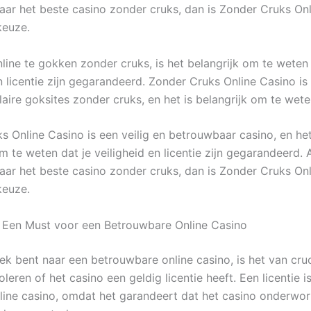
aar het beste casino zonder cruks, dan is Zonder Cruks On
keuze.
line te gokken zonder cruks, is het belangrijk om te weten 
en licentie zijn gegarandeerd. Zonder Cruks Online Casino is
aire goksites zonder cruks, en het is belangrijk om te wet
s Online Casino is een veilig en betrouwbaar casino, en het
m te weten dat je veiligheid en licentie zijn gegarandeerd. A
aar het beste casino zonder cruks, dan is Zonder Cruks On
keuze.
: Een Must voor een Betrouwbare Online Casino
oek bent naar een betrouwbare online casino, is het van cru
leren of het casino een geldig licentie heeft. Een licentie 
line casino, omdat het garandeert dat het casino onderwor