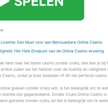
▶️ SPELEN
ое
 Licentie: Een Must voor een Betrouwbare Online Casino
iligheid: Het Hele Eindpunt van de Online Casino-ervaring
ek bent naar het beste casino zonder cruks, dan ben je bij h
t artikel zullen we het hebben over de licentie en veilighei
 Casino, zodat je kunt beslissen of dit het perfecte casino 
online gokken zonder cruks wilt, is het belangrijk om te wet
en licentie zijn gegarandeerd. Zonder Cruks Online Casino is
aire goksites zonder cruks, en het is belangrijk om te wet