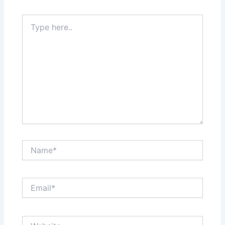
Type
here..
Name*
Email*
Website