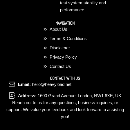
test system stability and
performance.
NAVIGATION
About Us
Terms & Conditions
Disclaimer
Privacy Policy
Contact Us
CONTACT WITH US
Email:
hello@heavyload.net
Address:
1600 Grand Avenue, London, NW1 6XE, UK
Reach out to us for any questions, business inquiries, or
support. We value your feedback and look forward to assisting
you!