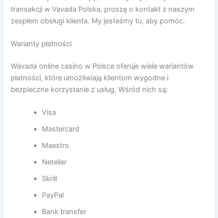
transakcji w Vavada Polska, proszę o kontakt z naszym
zespłem obsługi klienta. My jesteśmy tu, aby pomóc.
Warianty płatności
Wavada online casino w Polsce oferuje wiele wariantów
płatności, które umożliwiają klientom wygodne i
bezpieczne korzystanie z usług. Wśród nich są:
Visa
Mastercard
Maestro
Neteller
Skrill
PayPal
Bank transfer