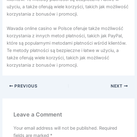
użyciu, a także oferują wiele korzyści, takich jak możliwość
korzystania z bonusów i promocji.
Wavada online casino w Polsce oferuje także możliwość
korzystania z innych metod płatności, takich jak PayPal,
które są popularnymi metodami płatności wśród klientów.
Te metody płatności są bezpieczne i łatwe w użyciu, a
także oferują wiele korzyści, takich jak możliwość
korzystania z bonusów i promocji.
PREVIOUS
NEXT
Leave a Comment
Your email address will not be published.
Required
fields are marked
*