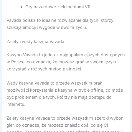
Gry hazardowe z elementami VR
Vavada polska to idealne rozwiązanie dla tych, którzy
szukają emocji i wygodę w swoim życiu.
Zalety i wady kasyna Vavada
Kasyno Vavada to jeden z najpopularniejszych dostępnych
w Polsce, co oznacza, że możesz grać w swoim języku i
korzystać z różnych metod płatności.
Wady kasyna Vavada to przede wszystkim brak
możliwości korzystania z kasyna w trybie offline, co może
być problemem dla tych, którzy nie mają dostępu do
internetu.
Zalety kasyna Vavada to przede wszystkim szeroki wybór
gier, co oznacza, że możesz znaleźć coś, co się Ci