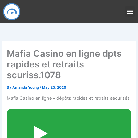
Skip
to
content
HOW IT
USER
Mafia Casino en ligne dpts
rapides et retraits
scuriss.1078
By
Amanda Young
/
May 25, 2026
Mafia Casino en ligne – dépôts rapides et retraits sécurisés
▶️