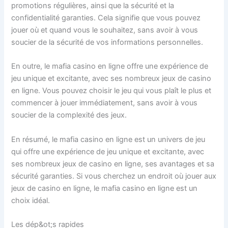
promotions régulières, ainsi que la sécurité et la
confidentialité garanties. Cela signifie que vous pouvez
jouer où et quand vous le souhaitez, sans avoir à vous
soucier de la sécurité de vos informations personnelles.
En outre, le mafia casino en ligne offre une expérience de
jeu unique et excitante, avec ses nombreux jeux de casino
en ligne. Vous pouvez choisir le jeu qui vous plaît le plus et
commencer à jouer immédiatement, sans avoir à vous
soucier de la complexité des jeux.
En résumé, le mafia casino en ligne est un univers de jeu
qui offre une expérience de jeu unique et excitante, avec
ses nombreux jeux de casino en ligne, ses avantages et sa
sécurité garanties. Si vous cherchez un endroit où jouer aux
jeux de casino en ligne, le mafia casino en ligne est un
choix idéal.
Les dép&ot;s rapides