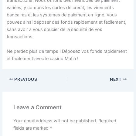
transactions. Nous offrons des méthodes de paiement
variées, y compris les cartes de crédit, les virements
bancaires et les systèmes de paiement en ligne. Vous
pouvez ainsi déposer des fonds rapidement et facilement,
sans avoir à vous soucier de la sécurité de vos
transactions.
Ne perdez plus de temps ! Déposez vos fonds rapidement
et facilement avec le casino Mafia !
PREVIOUS
NEXT
Leave a Comment
Your email address will not be published.
Required
fields are marked
*