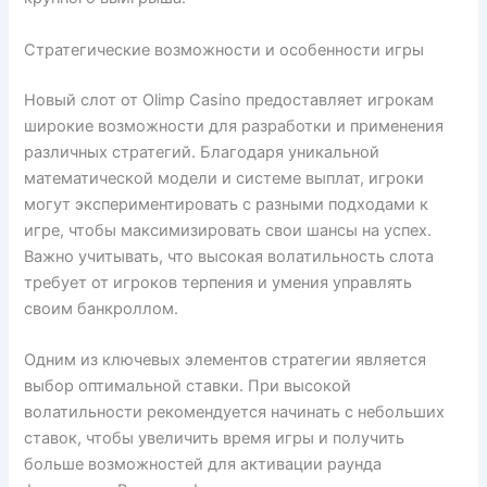
Стратегические возможности и особенности игры
Новый слот от Olimp Casino предоставляет игрокам
широкие возможности для разработки и применения
различных стратегий. Благодаря уникальной
математической модели и системе выплат, игроки
могут экспериментировать с разными подходами к
игре, чтобы максимизировать свои шансы на успех.
Важно учитывать, что высокая волатильность слота
требует от игроков терпения и умения управлять
своим банкроллом.
Одним из ключевых элементов стратегии является
выбор оптимальной ставки. При высокой
волатильности рекомендуется начинать с небольших
ставок, чтобы увеличить время игры и получить
больше возможностей для активации раунда