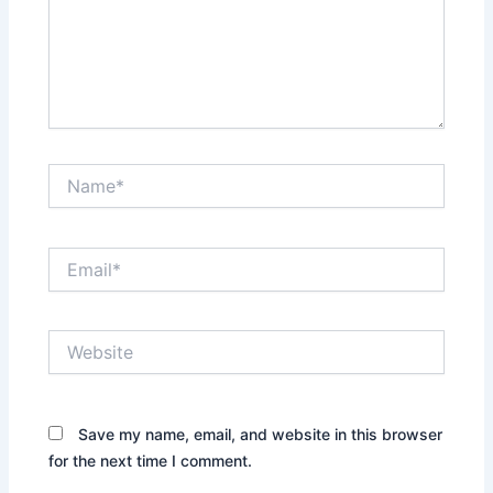
Name*
Email*
Website
Save my name, email, and website in this browser
for the next time I comment.