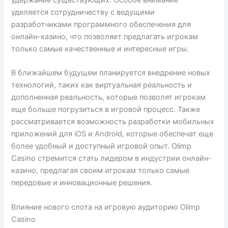
уделяется сотрудничеству с ведущими
разработчиками программного обеспечения для
онлайн-казино, что позволяет предлагать игрокам
только самые качественные и интересные игры.
В ближайшем будущем планируется внедрение новых
технологий, таких как виртуальная реальность и
дополненная реальность, которые позволят игрокам
еще больше погрузиться в игровой процесс. Также
рассматривается возможность разработки мобильных
приложений для iOS и Android, которые обеспечат еще
более удобный и доступный игровой опыт. Olimp
Casino стремится стать лидером в индустрии онлайн-
казино, предлагая своим игрокам только самые
передовые и инновационные решения.
Влияние нового слота на игровую аудиторию Olimp
Casino