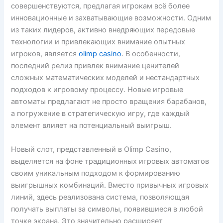
совершенствуются, предлагая игрокам всё более
инновационные и захватывающие возможности. Одним
из таких лидеров, активно внедряющих передовые
технологии и привлекающих внимание опытных
игроков, является
olimp casino
. В особенности,
последний релиз привлек внимание ценителей
сложных математических моделей и нестандартных
подходов к игровому процессу. Новые игровые
автоматы предлагают не просто вращения барабанов,
а погружение в стратегическую игру, где каждый
элемент влияет на потенциальный выигрыш.
Новый слот, представленный в Olimp Casino,
выделяется на фоне традиционных игровых автоматов
своим уникальным подходом к формированию
выигрышных комбинаций. Вместо привычных игровых
линий, здесь реализована система, позволяющая
получать выплаты за символы, появившиеся в любой
точке экрана. Это значительно расширяет