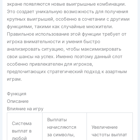
экране появляются новые выигрышные комбинации.
Это создает уникальную возможность для получения
крупных выигрышей, особенно в сочетании с другими
функциями, такими как случайные множители.
Правильное использование этой функции требует от
игрока внимательности и умения быстро
анализировать ситуацию, чтобы максимизировать
свои шансы на успех. Именно поэтому данный слот
особенно привлекателен для игроков,
предпочитающих стратегический подход к азартным
играм.
Функция
Описание
Влияние на игру
Выплаты
Система
начисляются
Увеличение
выплат в
за символы,
частоты выплат
любой