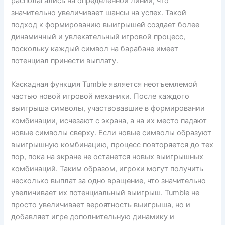
располагались на определенной линии, что
значительно увеличивает шансы на успех. Такой
подход к формированию выигрышей создает более
динамичный и увлекательный игровой процесс,
поскольку каждый символ на барабане имеет
потенциал принести выплату.
Каскадная функция Tumble является неотъемлемой
частью новой игровой механики. После каждого
выигрыша символы, участвовавшие в формировании
комбинации, исчезают с экрана, а на их место падают
новые символы сверху. Если новые символы образуют
выигрышную комбинацию, процесс повторяется до тех
пор, пока на экране не останется новых выигрышных
комбинаций. Таким образом, игроки могут получить
несколько выплат за одно вращение, что значительно
увеличивает их потенциальный выигрыш. Tumble не
просто увеличивает вероятность выигрыша, но и
добавляет игре дополнительную динамику и