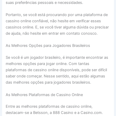
suas preferências pessoais e necessidades.
Portanto, se você está procurando por uma plataforma de
cassino online confiável, não hesite em verificar esses
cassinos online. E, se você tiver alguma dúvida ou precisar
de ajuda, não hesite em entrar em contato conosco.
As Melhores Opções para Jogadores Brasileiros
Se você é um jogador brasileiro, é importante encontrar as
melhores opções para jogar online. Com tantas
plataformas de cassino online disponíveis, pode ser difícil
saber onde começar. Nesse sentido, aqui estão algumas
das melhores opções para jogadores brasileiros.
As Melhores Plataformas de Cassino Online
Entre as melhores plataformas de cassino online,
destacam-se a Betsson, a 888 Casino e a Casino.com.