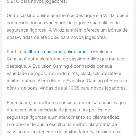
5 BTC para novos jogadores.
Outro cassino online que merece destaque é a Wildz, que é
conhecida por sua variedade de jogos e sua política de
segurança rigorosa. A Wildz também oferece um bônus de
boas-vindas de até 500€ para novos jogadores.
Por fim,
melhores cassinos online brasil
a Evolution
Gaming é outra plataforma de cassino online que merece
destaque. A Evolution Gaming é conhecida por sua
variedade de jogos, incluindo slots, blackjack, roulette e
muitos outros. Além disso, a Evolution Gaming oferece um
bônus de boas-vindas de até 100€ para novos jogadores.
Em resumo, os melhores cassinos online são aqueles que
oferecem uma variedade de jogos, uma política de
segurança rigorosa e um atendimento ao cliente eficaz.
Lembre-se de que a escolha da melhor plataforma de
cassino online depende de muitos fatores, incluindo as