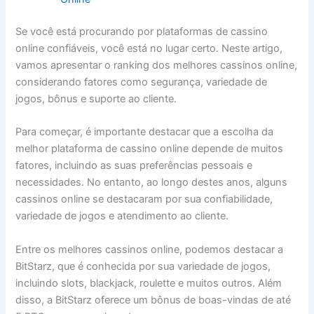
Se você está procurando por plataformas de cassino
online confiáveis, você está no lugar certo. Neste artigo,
vamos apresentar o ranking dos melhores cassinos online,
considerando fatores como segurança, variedade de
jogos, bônus e suporte ao cliente.
Para começar, é importante destacar que a escolha da
melhor plataforma de cassino online depende de muitos
fatores, incluindo as suas preferências pessoais e
necessidades. No entanto, ao longo destes anos, alguns
cassinos online se destacaram por sua confiabilidade,
variedade de jogos e atendimento ao cliente.
Entre os melhores cassinos online, podemos destacar a
BitStarz, que é conhecida por sua variedade de jogos,
incluindo slots, blackjack, roulette e muitos outros. Além
disso, a BitStarz oferece um bônus de boas-vindas de até