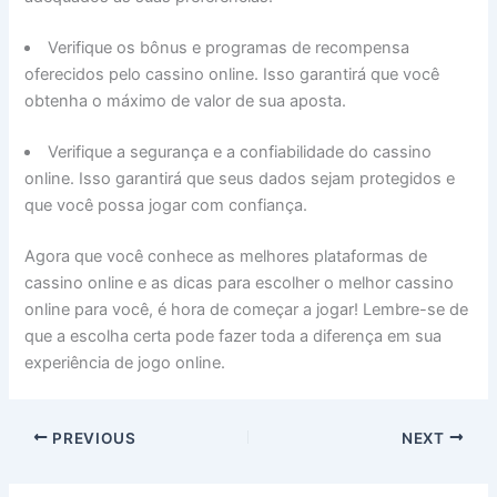
Verifique os bônus e programas de recompensa
oferecidos pelo cassino online. Isso garantirá que você
obtenha o máximo de valor de sua aposta.
Verifique a segurança e a confiabilidade do cassino
online. Isso garantirá que seus dados sejam protegidos e
que você possa jogar com confiança.
Agora que você conhece as melhores plataformas de
cassino online e as dicas para escolher o melhor cassino
online para você, é hora de começar a jogar! Lembre-se de
que a escolha certa pode fazer toda a diferença em sua
experiência de jogo online.
PREVIOUS
NEXT