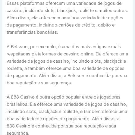
Essas plataformas oferecem uma variedade de jogos de
cassino, incluindo slots, blackjack, roulette e muitos outros.
Além disso, elas oferecem uma boa variedade de opções
de pagamento, incluindo cartões de crédito, débito e
transferências bancárias.
A Betsson, por exemplo, é uma das mais antigas e mais
respeitadas plataformas de cassino online. Ela oferece uma
variedade de jogos de cassino, incluindo slots, blackjack e
roulette, e também oferece uma boa variedade de opções
de pagamento. Além disso, a Betsson é conhecida por sua
boa reputação e sua segurança.
A 888 Casino é outra opção popular entre os jogadores
brasileiros. Ela oferece uma variedade de jogos de cassino,
incluindo slots, blackjack e roulette, e também oferece uma
boa variedade de opções de pagamento. Além disso, a
888 Casino é conhecida por sua boa reputação e sua
segurança.