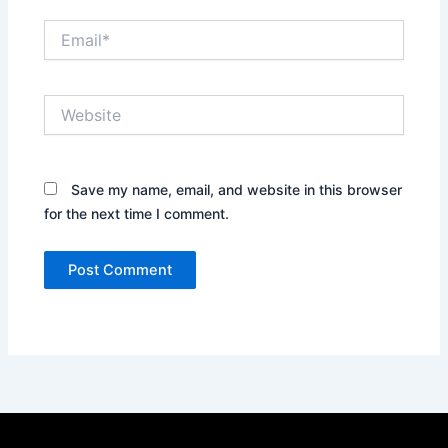
Email*
Website
Save my name, email, and website in this browser
for the next time I comment.