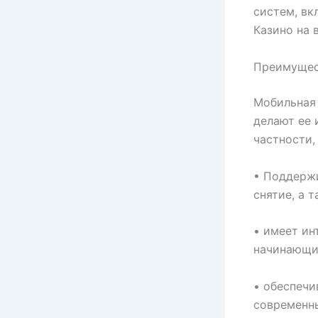
систем, вк
Казино на 
Преимущес
Мобильная 
делают ее 
частности, 
• Поддержи
снятие, а 
• имеет ин
начинающи
• обеспечи
современн