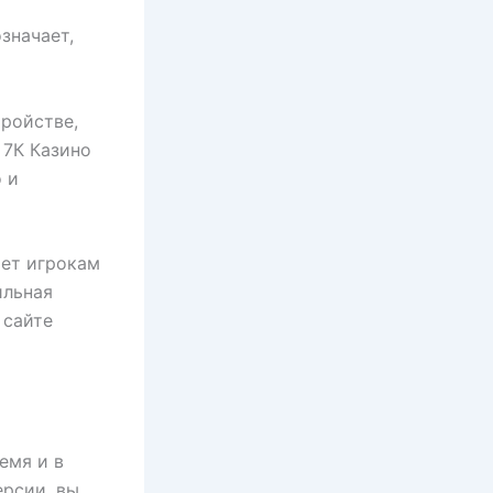
значает,
тройстве,
 7К Казино
 и
яет игрокам
ильная
 сайте
емя и в
ерсии, вы