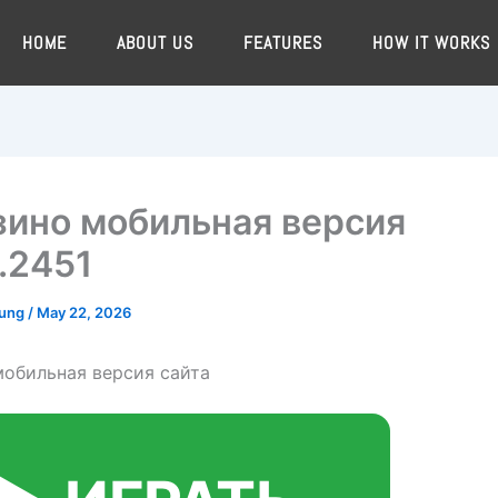
HOME
ABOUT US
FEATURES
HOW IT WORKS
зино мобильная версия
.2451
oung
/
May 22, 2026
мобильная версия сайта