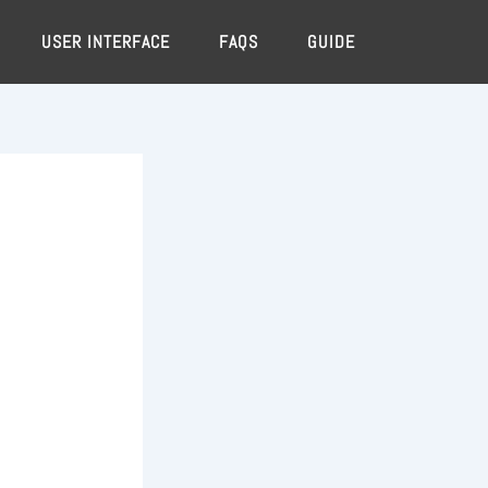
USER INTERFACE
FAQS
GUIDE