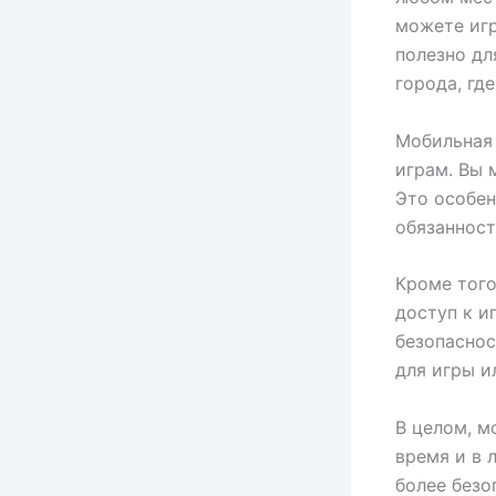
можете игр
полезно дл
города, гд
Мобильная 
играм. Вы 
Это особен
обязанност
Кроме того
доступ к и
безопаснос
для игры и
В целом, м
время и в 
более безо