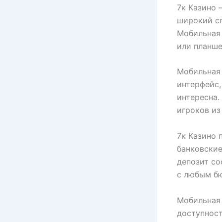
7к Казино 
широкий сп
Мобильная 
или планше
Мобильная 
интерфейс,
интересна.
игроков из
7к Казино 
банковские
депозит со
с любым б
Мобильная 
доступност