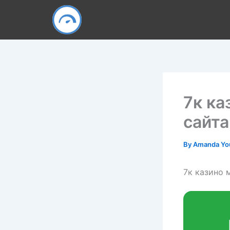
Skip
to
content
7к ка
сайта
By
Amanda Y
7к казино 