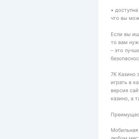
• доступна
что вы мож
Если вы ищ
то вам нуж
– это лучш
безопаснос
7К Казино 
играть в к
версия сай
казино, а 
Преимущес
Мобильная 
любом мест