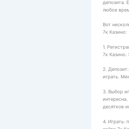
депозита. 
любое врем
Вот нескол
7к Казино:
1. Регистр
7к Казино.
2. Депозит
играть. Ми
3. Выбор и
интересна.
десятков и
4. Играть:
сайта 7к К