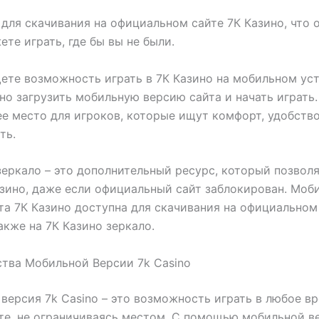
 для скачивания на официальном сайте 7К Казино, что о
ете играть, где бы вы не были.
ете возможность играть в 7К Казино на мобильном ус
но загрузить мобильную версию сайта и начать играть.
ее место для игроков, которые ищут комфорт, удобство
ть.
зеркало – это дополнительный ресурс, который позвол
азино, даже если официальный сайт заблокирован. Моб
та 7К Казино доступна для скачивания на официальном
также на 7К Казино зеркало.
тва Мобильной Версии 7k Casino
версия 7k Casino – это возможность играть в любое вр
е, не ограничиваясь местом. С помощью мобильной в