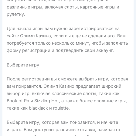
различные игры, включая слоты, карточные игры и
рулетку.
Для начала игры вам нужно зарегистрироваться на
сайте Олимп Казино, если вы еще не сделали это. Вам
потребуется только несколько минут, чтобы заполнить
форму регистрации и подтвердить свой аккаунт.
Выберите игру
После регистрации вы сможете выбрать игру, которая
вам понравится. Олимп Казино предлагает широкий
выбор игр, включая классические слоты, такие как
Book of Ra и Sizzling Hot, а также более сложные игры,
такие как blackjack и roulette.
Выберите игру, которая вам понравится, и начните
играть. Вам доступны различные ставки, начиная от