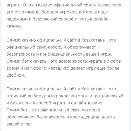
играть. Олимп казино официальный сайт в Казахстане –
это отличный выбор для игроков, которые ищут
надежный и безопасный способ играть в онлайн-
казино.
Олимп казино официальный сайт в Казахстане – это
официальный сайт, который обеспечивает
безопасность и конфиденциальность вашей игры.
Олимп бет скачать – это возможность играть в любое
время и из любого места, что делает игру еще более
удобной.
Олимп казино официальный сайт в Казахстане – это
отличный выбор для игроков, которые ищут надежный
и безопасный способ играть в онлайн-казино.
Олимпбет – это официальный сайт, который
обеспечивает безопасность и конфиденциальность
вашей игры.