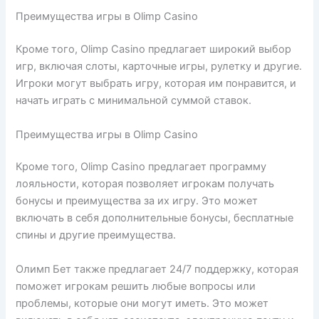
Преимущества игры в Olimp Casino
Кроме того, Olimp Casino предлагает широкий выбор
игр, включая слоты, карточные игры, рулетку и другие.
Игроки могут выбрать игру, которая им понравится, и
начать играть с минимальной суммой ставок.
Преимущества игры в Olimp Casino
Кроме того, Olimp Casino предлагает программу
лояльности, которая позволяет игрокам получать
бонусы и преимущества за их игру. Это может
включать в себя дополнительные бонусы, бесплатные
спины и другие преимущества.
Олимп Бет также предлагает 24/7 поддержку, которая
поможет игрокам решить любые вопросы или
проблемы, которые они могут иметь. Это может