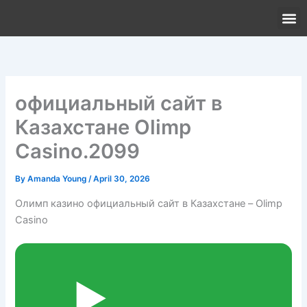
Skip
to
content
HOW I
USE
официальный сайт в
Казахстане Olimp
Casino.2099
By
Amanda Young
/
April 30, 2026
Олимп казино официальный сайт в Казахстане – Olimp
Casino
▶️