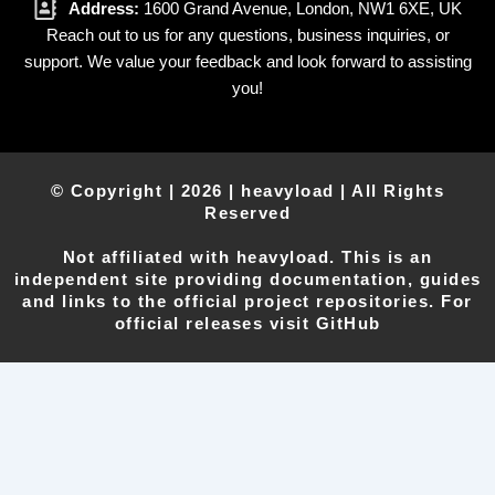
Address:
1600 Grand Avenue, London, NW1 6XE, UK
Reach out to us for any questions, business inquiries, or
support. We value your feedback and look forward to assisting
you!
© Copyright | 2026 |
heavyload
| All Rights
Reserved​
Not affiliated with heavyload. This is an
independent site providing documentation, guides
and links to the official project repositories. For
official releases visit GitHub