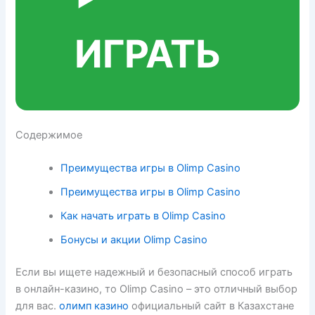
ИГРАТЬ
Содержимое
Преимущества игры в Olimp Casino
Преимущества игры в Olimp Casino
Как начать играть в Olimp Casino
Бонусы и акции Olimp Casino
Если вы ищете надежный и безопасный способ играть
в онлайн-казино, то Olimp Casino – это отличный выбор
для вас.
олимп казино
официальный сайт в Казахстане