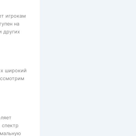
ет игрокам
тупен на
и других
их широкий
рассмотрим
оляет
 спектр
имальную