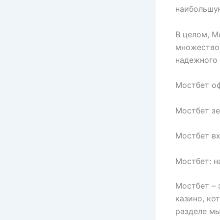
наибольшую
В целом, М
множество 
надежного 
Мостбет оф
Мостбет зе
Мостбет вх
Мостбет: н
Мостбет – 
казино, ко
разделе м