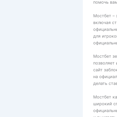
помочь вам
Мостбет – 
включая ст
официальны
для игроко
официальн
Мостбет зе
позволяет 
сайт забло
на официал
делать ста
Мостбет ка
широкий сп
официальны