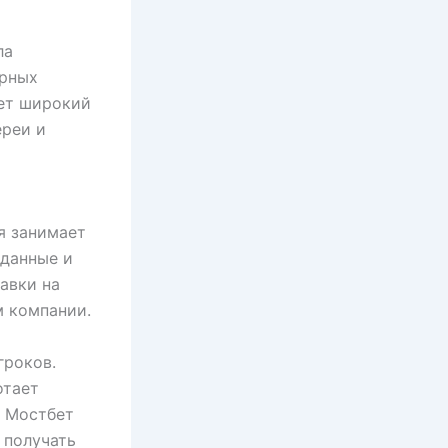
ла
ярных
ает широкий
ереи и
я занимает
 данные и
авки на
м компании.
гроков.
отает
, Мостбет
 получать