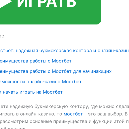
▶️ ИГРАТЬ
ое
стбет: надежная букмекерская контора и онлайн-кази
еимущества работы с Мостбет
еимущества работы с Мостбет для начинающих
зможности онлайн-казино Мостбет
к начать играть на Мостбет
ете надежную букмекерскую контору, где можно сдела
 играть в онлайн-казино, то
мостбет
– это ваш выбор. В
 рассмотрим основные преимущества и функции этой 
ой конторы.