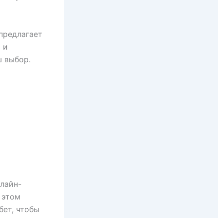
 предлагает
 и
ш выбор.
лайн-
 этом
ет, чтобы