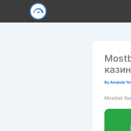
Skip
to
content
Mostb
казин
By
Amanda Y
Mostbet бу