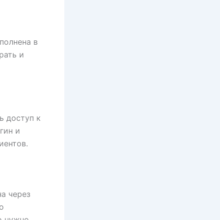
полнена в
рать и
ь доступ к
гин и
иентов.
на через
о
о нужно.