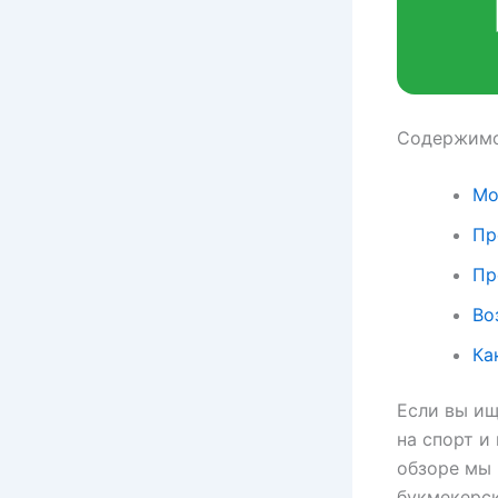
Содержим
Мо
Пр
Пр
Во
Ка
Если вы ищ
на спорт и
обзоре мы
букмекерск