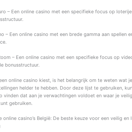
uro – Een online casino met een specifieke focus op loterij
structuur.
ino – Een online casino met een brede gamma aan spellen 
ce.
Room – Een online casino met een specifieke focus op video
e bonusstructuur.
en online casino kiest, is het belangrijk om te weten wat j
ellingen helder te hebben. Door deze lijst te gebruiken, kun
no vinden dat aan je verwachtingen voldoet en waar je veili
unt gebruiken.
 online casino’s België: De beste keuze voor een veilig en 
g