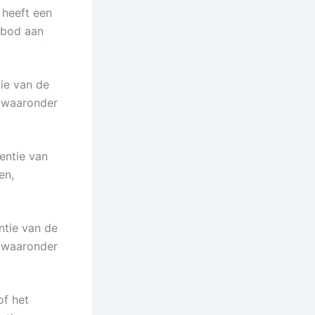
 heeft een
anbod aan
tie van de
, waaronder
centie van
en,
entie van de
, waaronder
of het