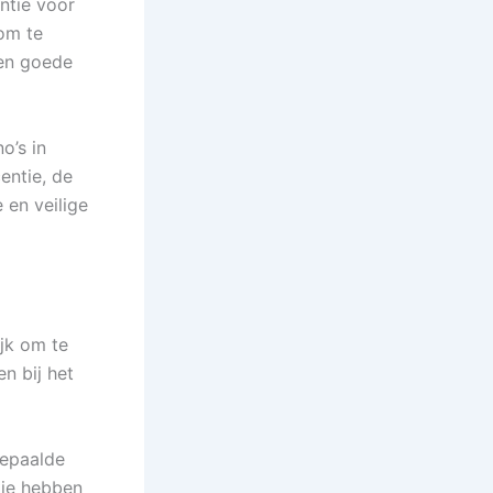
antie voor
 om te
een goede
o’s in
entie, de
 en veilige
ijk om te
en bij het
bepaalde
tie hebben