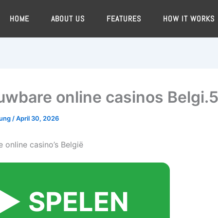
HOME
ABOUT US
FEATURES
HOW IT WORKS
uwbare online casinos Belgi.
oung
/
April 30, 2026
 online casino’s België
▶️ SPELEN