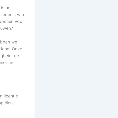
is het
hiedenis van
 openen voor
rouwen?
hebben we
 land. Onze
igheid, de
no’s in
n licentie
pellen,