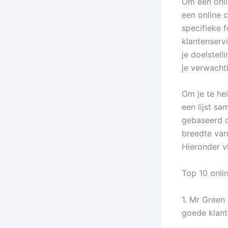
Om een onlin
een online 
specifieke 
klantenserv
je doelstell
je verwacht
Om je te hel
een lijst sa
gebaseerd o
breedte van
Hieronder vi
Top 10 onlin
1. Mr Green
goede klant