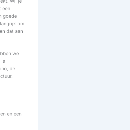
ekt. Wil je
t een
en goede
langrijk om
den dat aan
hebben we
 is
ino, de
ctuur.
len en een