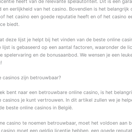
icentie heeft van de relevante spelautoriteit. Dit is een gar
d en eerlijkheid van het casino. Bovendien is het belangrijk
 of het casino een goede reputatie heeft en of het casino 
ce biedt.
 deze lijst je helpt bij het vinden van de beste online casin
 lijst is gebaseerd op een aantal factoren, waaronder de lic
 de spelervaring en de bonusaanbod. We wensen je een leuke
!
e casinos zijn betrouwbaar?
oek bent naar een betrouwbare online casino, is het belangr
casinos je kunt vertrouwen. In dit artikel zullen we je help
e beste online casinos in België.
ne casino te noemen betrouwbaar, moet het voldoen aan 
et casino moet een geldig licentie hebben, een goede reputa