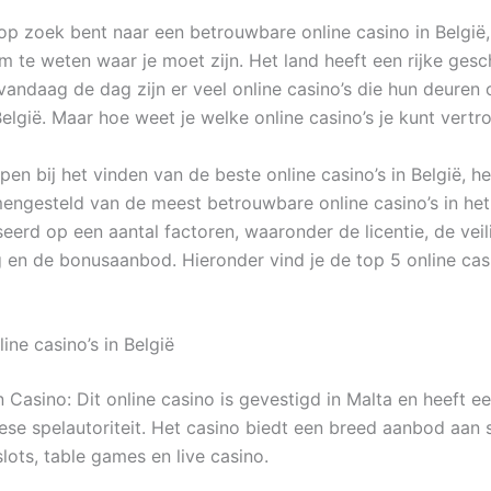
op zoek bent naar een betrouwbare online casino in België, 
om te weten waar je moet zijn. Het land heeft een rijke gesc
vandaag de dag zijn er veel online casino’s die hun deuren
België. Maar hoe weet je welke online casino’s je kunt vert
pen bij het vinden van de beste online casino’s in België, 
amengesteld van de meest betrouwbare online casino’s in het
aseerd op een aantal factoren, waaronder de licentie, de veil
g en de bonusaanbod. Hieronder vind je de top 5 online casi
ine casino’s in België
 Casino: Dit online casino is gevestigd in Malta en heeft ee
ese spelautoriteit. Het casino biedt een breed aanbod aan s
lots, table games en live casino.