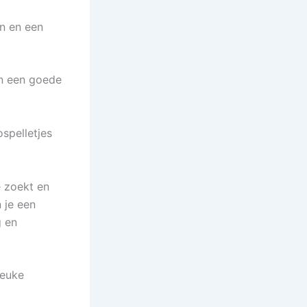
en en een
en een goede
spelletjes
e zoekt en
 je een
g en
leuke