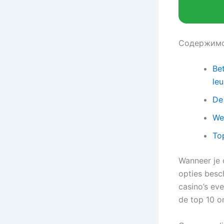
Содержим
Bet
leu
De 
We
Top
Wanneer je
opties besch
casino’s eve
de top 10 on