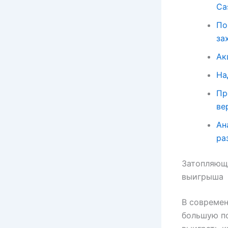
Ca
По
за
Ак
На
Пр
ве
Ан
ра
Затопляющи
выигрыша
В современ
большую по