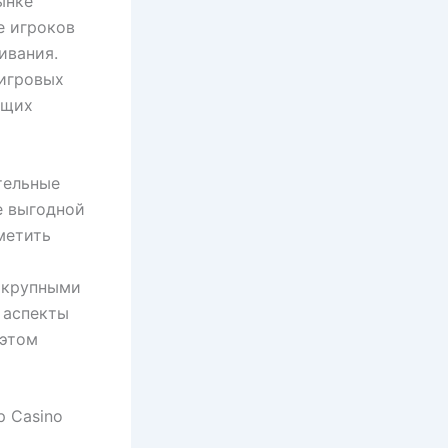
ынке
е игроков
ивания.
 игровых
ущих
тельные
е выгодной
метить
с крупными
 аспекты
 этом
p Casino