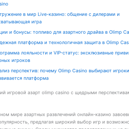
sino
гружение в мир Live-казино: общение с дилерами и
хватывающая игра
ции и бонусы: топливо для азартного драйва в Olimp Ca
дежная платформа и технологичная защита в Olimp Cas
ограмма лояльности и VIP-статус: эксклюзивные приви
рных игроков
ализ перспектив: почему Olimp Casino выбирают игроки
звивается платформа
й игровой азарт olimp casino с щедрыми перспектива
ном мире азартных развлечений онлайн-казино завоев
пулярность, предлагая широкий выбор игр и возможн