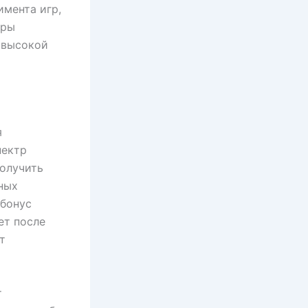
мента игр,
гры
 высокой
я
пектр
получить
ных
 бонус
ет после
т
т