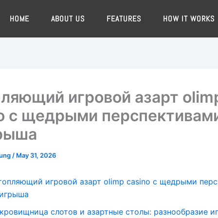
HOME
ABOUT US
FEATURES
HOW IT WORKS
ляющий игровой азарт olim
no с щедрыми перспективам
рыша
oung
/
May 31, 2026
топляющий игровой азарт olimp casino с щедрыми пер
игрыша
кровищница слотов и азартные столы: разнообразие иг