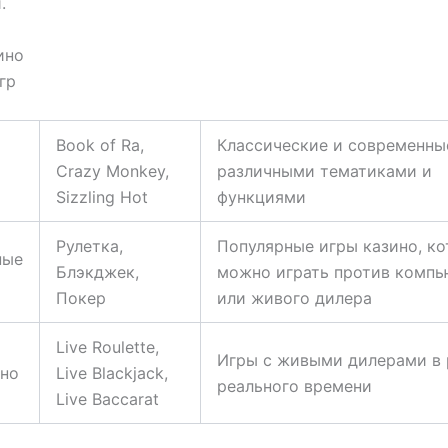
.
ино
гр
Book of Ra,
Классические и современны
Crazy Monkey,
различными тематиками и
Sizzling Hot
функциями
Рулетка,
Популярные игры казино, к
ные
Блэкджек,
можно играть против компь
Покер
или живого дилера
Live Roulette,
Игры с живыми дилерами в
ино
Live Blackjack,
реального времени
Live Baccarat