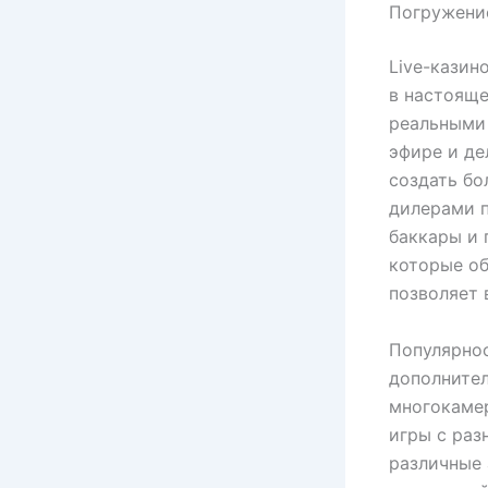
Погружение
Live-казин
в настояще
реальными 
эфире и де
создать б
дилерами п
баккары и 
которые об
позволяет 
Популярнос
дополните
многокамер
игры с раз
различные 