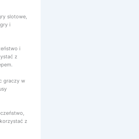
ry slotowe,
gry i
zeństwo i
ystać z
ępem.
c graczy w
usy
eczeństwo,
 korzystać z