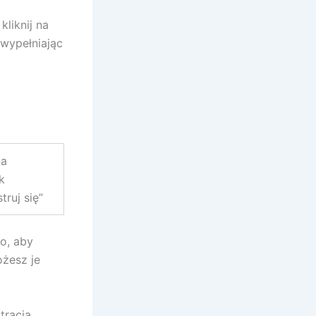
liknij na
 wypełniając
na
k
truj się”
o, aby
ożesz je
tracją,