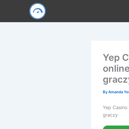
Skip
to
content
Yep C
onlin
gracz
By
Amanda Y
Yep Casino 
graczy