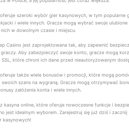
sza w Polsce, a jej popularność jest coraz większa.
oferuje szeroki wybór gier kasynowych, w tym popularne g
ackjacki i wiele innych. Gracze mogą wybrać swoje ulubione 
 nich w dowolnym czasie i miejscu.
ep Casino jest zaprojektowana tak, aby zapewnić bezpiec
graczy. Aby zabezpieczyć swoje konto, gracze mogą korz
 SSL, które chroni ich dane przed nieautoryzowanym dost
oferuje także wiele bonusów i promocji, które mogą pomó
u swoich szans na wygraną. Gracze mogą otrzymywać bon
bonusy załóżenia konta i wiele innych.
sz kasyna online, które oferuje nowoczesne funkcje i bezpi
o jest idealnym wyborem. Zarejestruj się już dziś i zacznij
er kasynowych!