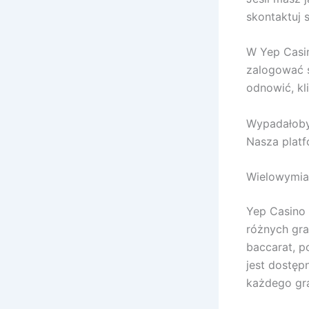
skontaktuj 
W Yep Casin
zalogować s
odnowić, kl
Wypadałoby,
Nasza platf
Wielowymia
Yep Casino 
różnych grac
baccarat, po
jest dostęp
każdego gr