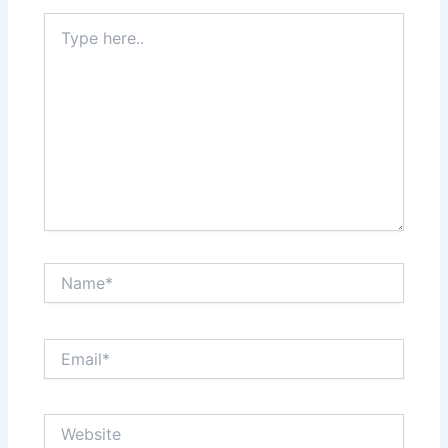
Type
here..
Name*
Email*
Website