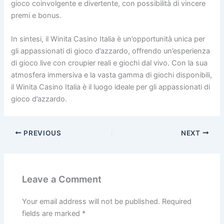
gioco coinvolgente e divertente, con possibilità di vincere
premi e bonus.
In sintesi, il Winita Casino Italia è un’opportunità unica per
gli appassionati di gioco d’azzardo, offrendo un’esperienza
di gioco live con croupier reali e giochi dal vivo. Con la sua
atmosfera immersiva e la vasta gamma di giochi disponibili,
il Winita Casino Italia è il luogo ideale per gli appassionati di
gioco d’azzardo.
PREVIOUS
NEXT
Leave a Comment
Your email address will not be published.
Required
fields are marked
*