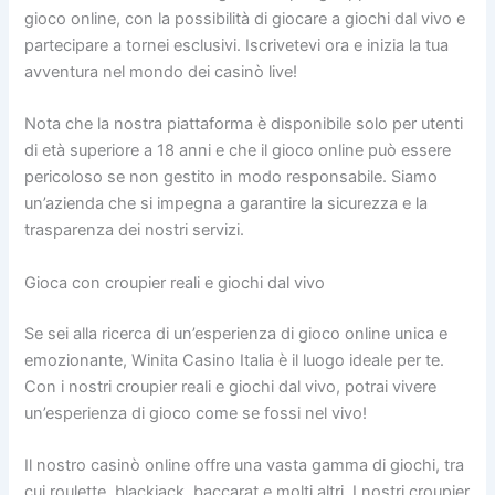
gioco online, con la possibilità di giocare a giochi dal vivo e
partecipare a tornei esclusivi. Iscrivetevi ora e inizia la tua
avventura nel mondo dei casinò live!
Nota che la nostra piattaforma è disponibile solo per utenti
di età superiore a 18 anni e che il gioco online può essere
pericoloso se non gestito in modo responsabile. Siamo
un’azienda che si impegna a garantire la sicurezza e la
trasparenza dei nostri servizi.
Gioca con croupier reali e giochi dal vivo
Se sei alla ricerca di un’esperienza di gioco online unica e
emozionante, Winita Casino Italia è il luogo ideale per te.
Con i nostri croupier reali e giochi dal vivo, potrai vivere
un’esperienza di gioco come se fossi nel vivo!
Il nostro casinò online offre una vasta gamma di giochi, tra
cui roulette, blackjack, baccarat e molti altri. I nostri croupier