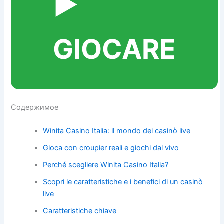
▶️
GIOCARE
Содержимое
Winita Casino Italia: il mondo dei casinò live
Gioca con croupier reali e giochi dal vivo
Perché scegliere Winita Casino Italia?
Scopri le caratteristiche e i benefici di un casinò
live
Caratteristiche chiave