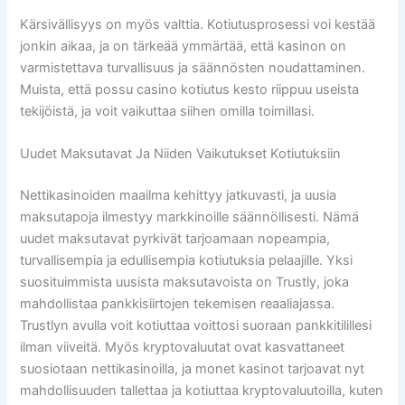
Kärsivällisyys on myös valttia. Kotiutusprosessi voi kestää
jonkin aikaa, ja on tärkeää ymmärtää, että kasinon on
varmistettava turvallisuus ja säännösten noudattaminen.
Muista, että possu casino kotiutus kesto riippuu useista
tekijöistä, ja voit vaikuttaa siihen omilla toimillasi.
Uudet Maksutavat Ja Niiden Vaikutukset Kotiutuksiin
Nettikasinoiden maailma kehittyy jatkuvasti, ja uusia
maksutapoja ilmestyy markkinoille säännöllisesti. Nämä
uudet maksutavat pyrkivät tarjoamaan nopeampia,
turvallisempia ja edullisempia kotiutuksia pelaajille. Yksi
suosituimmista uusista maksutavoista on Trustly, joka
mahdollistaa pankkisiirtojen tekemisen reaaliajassa.
Trustlyn avulla voit kotiuttaa voittosi suoraan pankkitilillesi
ilman viiveitä. Myös kryptovaluutat ovat kasvattaneet
suosiotaan nettikasinoilla, ja monet kasinot tarjoavat nyt
mahdollisuuden tallettaa ja kotiuttaa kryptovaluutoilla, kuten