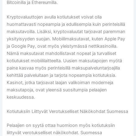
Bitcoinilla ja Ethereumilla.
Kryptovaluuttojen avulla kotiutukset voivat olla
huomattavasti nopeampia ja edullisempia kuin perinteisillä
maksutavoilla. Lisäksi, kryptovaluutat tarjoavat paremman
yksityisyyden suojan. Mobiilimaksutavat, kuten Apple Pay
ja Google Pay, ovat myös yleistymässä nettikasinoilla.
Nämä maksutavat mahdollistavat nopeat ja turvalliset
kotiutukset mobiililaitteelta. Uusien maksutapojen myötä
paine kasvaa myös perinteisillä maksupalveluntarjoajilla
kehittää palveluitaan ja tarjota nopeampia kotiutuksia.
Kasinot, jotka tarjoavat laajan valikoiman moderneja
maksutapoja, ovat yleensä suositumpia pelaajien
keskuudessa.
Kotiutuksiin Liittyvät Verotukselliset Näkökohdat Suomessa
Pelaajien on syytä ottaa huomioon myös kotiutuksiin
liittyvät verotukselliset näkökohdat. Suomessa