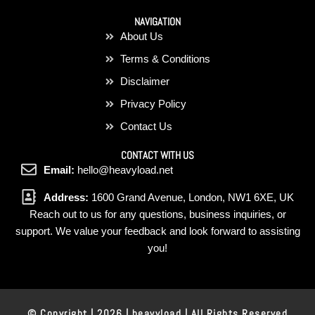
NAVIGATION
About Us
Terms & Conditions
Disclaimer
Privacy Policy
Contact Us
CONTACT WITH US
Email:
hello@heavyload.net
Address:
1600 Grand Avenue, London, NW1 6XE, UK
Reach out to us for any questions, business inquiries, or
support. We value your feedback and look forward to assisting
you!
© Copyright | 2026 |
heavyload
| All Rights Reserved​