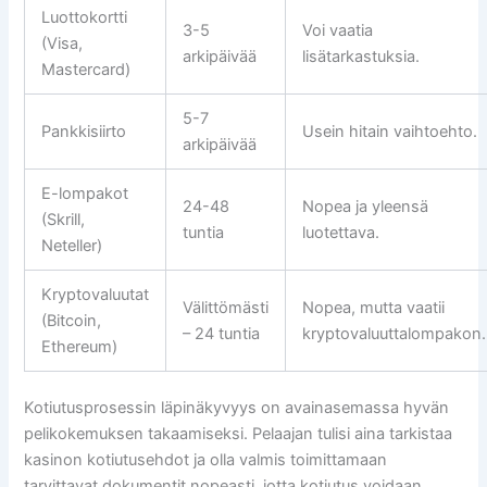
Luottokortti
3-5
Voi vaatia
(Visa,
arkipäivää
lisätarkastuksia.
Mastercard)
5-7
Pankkisiirto
Usein hitain vaihtoehto.
arkipäivää
E-lompakot
24-48
Nopea ja yleensä
(Skrill,
tuntia
luotettava.
Neteller)
Kryptovaluutat
Välittömästi
Nopea, mutta vaatii
(Bitcoin,
– 24 tuntia
kryptovaluuttalompakon.
Ethereum)
Kotiutusprosessin läpinäkyvyys on avainasemassa hyvän
pelikokemuksen takaamiseksi. Pelaajan tulisi aina tarkistaa
kasinon kotiutusehdot ja olla valmis toimittamaan
tarvittavat dokumentit nopeasti, jotta kotiutus voidaan