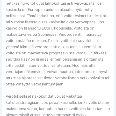
nettikasinovoitot ovat lähtökohtaisesti verovapaita, jos
kasinolla on Euroopan unionin alueella myönnetty
pelilisenssi. Tämä tarkoittaa, että voitot esimerkiksi Maltalla
tai Virossa lisensoiduilta kasinoilta ovat verovapaita. Jos
kasino on lisensoitu EU:n ulkopuolella, voitoista on
maksettava veroa Suomessa. Veroprosentti määräytyy
voiton määrän mukaan. Pieniin voittoihin sovelletaan
yleensä kiinteää veroprosenttia, kun taas suuremmista
voitoista on maksettava progressiivista veroa. On tärkeää
selvittää kasinon lisenssi ennen pelaamisen aloittamista,
jotta tiedät, miten voittosi verotetaan. Huomioi, että
verottajan näkemykset voivat muuttua, joten on aina hyvä
tarkistaa ajantasaiset tiedot Verohallinnon verkkosivuilta tai
ottaa yhteyttä veroasiantuntijaan.
Verotukselliset näkökohdat voivat vaikuttaa
kotiutusstrategiaan. Jos pelaat kasinolla, jonka voitoista on
maksettava veroa, kannattaa harkita voittojen kotiuttamista
pienemmissä erissä, jotta veroprosentti pysyy