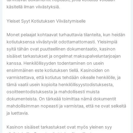
käsitellä ilman viivästyksiä.
Yleiset Syyt Kotiutuksen Viivästymiselle
Monet pelaajat kohtaavat turhauttavia tilanteita, kun heidän
kotiutuksensa viivästyvät odottamattomasti. Yleisimpiä
syitä tähän ovat puutteellinen dokumentaatio, kasinon
sisäiset tarkastukset ja ongelmat maksupalveluntarjoajan
kanssa. Henkilöllisyyden todentaminen on usein
ensimmäinen este kotiutuksen tiellä. Kasinoiden on
varmistettava, että kotiutus tehdään oikealle henkilölle, ja
tämä vaatii usein kopioita henkilöllisyystodistuksesta,
osoitteentodistuksesta ja mahdollisesti muista
dokumenteista. On tärkeää toimittaa nämä dokumentit
mahdollisimman nopeasti ja varmistaa, että ne ovat selkeitä
ja luettavia.
Kasinon sisäiset tarkastukset ovat myös yleinen syy