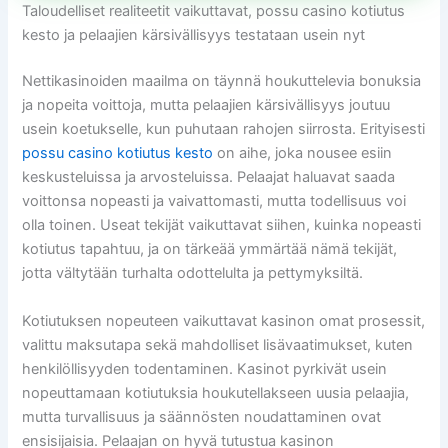
Taloudelliset realiteetit vaikuttavat, possu casino kotiutus
kesto ja pelaajien kärsivällisyys testataan usein nyt
Nettikasinoiden maailma on täynnä houkuttelevia bonuksia
ja nopeita voittoja, mutta pelaajien kärsivällisyys joutuu
usein koetukselle, kun puhutaan rahojen siirrosta. Erityisesti
possu casino kotiutus kesto
on aihe, joka nousee esiin
keskusteluissa ja arvosteluissa. Pelaajat haluavat saada
voittonsa nopeasti ja vaivattomasti, mutta todellisuus voi
olla toinen. Useat tekijät vaikuttavat siihen, kuinka nopeasti
kotiutus tapahtuu, ja on tärkeää ymmärtää nämä tekijät,
jotta vältytään turhalta odottelulta ja pettymyksiltä.
Kotiutuksen nopeuteen vaikuttavat kasinon omat prosessit,
valittu maksutapa sekä mahdolliset lisävaatimukset, kuten
henkilöllisyyden todentaminen. Kasinot pyrkivät usein
nopeuttamaan kotiutuksia houkutellakseen uusia pelaajia,
mutta turvallisuus ja säännösten noudattaminen ovat
ensisijaisia. Pelaajan on hyvä tutustua kasinon