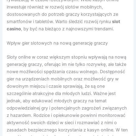
inwestuje również w rozwój slotów mobilnych,
dostosowanych do potrzeb graczy korzystających ze
smartfonów i tabletów. Warto śledzić rozwój rynku
slot
casino
, by być na bieżąco z najnowszymi trendami.
Wpływ gier slotowych na nową generację graczy
Sloty online w coraz większym stopniu wpływają na nową
generację graczy, oferując im nie tylko rozrywkę, ale także
nowe możliwości spędzania czasu wolnego. Dostępność
gier na urządzeniach mobilnych oraz możliwość gry w
dowolnym miejscu i czasie sprawiają, że są one
szczególnie atrakcyjne dla młodych ludzi. Ważne jest
jednak, aby edukować młodych graczy na temat
odpowiedzialnej gry i potencjalnych zagrożeń związanych
z hazardem. Rodzice i opiekunowie powinni monitorować
aktywność swoich dzieci w sieci i rozmawiać z nimi o
zasadach bezpiecznego korzystania z kasyn online. W ten