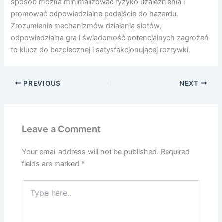
sposób można minimalizować ryzyko uzależnienia i
promować odpowiedzialne podejście do hazardu.
Zrozumienie mechanizmów działania slotów,
odpowiedzialna gra i świadomość potencjalnych zagrożeń
to klucz do bezpiecznej i satysfakcjonującej rozrywki.
PREVIOUS
NEXT
Leave a Comment
Your email address will not be published.
Required
fields are marked
*
Type
here..