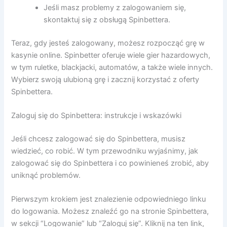
Jeśli masz problemy z zalogowaniem się,
skontaktuj się z obsługą Spinbettera.
Teraz, gdy jesteś zalogowany, możesz rozpocząć grę w
kasynie online. Spinbetter oferuje wiele gier hazardowych,
w tym ruletke, blackjacki, automatów, a także wiele innych.
Wybierz swoją ulubioną grę i zacznij korzystać z oferty
Spinbettera.
Zaloguj się do Spinbettera: instrukcje i wskazówki
Jeśli chcesz zalogować się do Spinbettera, musisz
wiedzieć, co robić. W tym przewodniku wyjaśnimy, jak
zalogować się do Spinbettera i co powinieneś zrobić, aby
uniknąć problemów.
Pierwszym krokiem jest znalezienie odpowiedniego linku
do logowania. Możesz znaleźć go na stronie Spinbettera,
w sekcji “Logowanie” lub “Zaloguj się”. Kliknij na ten link,