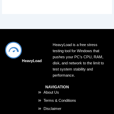
HeavyLoad is a free stress
testing tool for Windows that
pushes your PC’s CPU, RAM,
HeavyLoad
disk, and network to the limit to
test system stability and
performance.
NAVIGATION
About Us
Terms & Conditions
Disclaimer