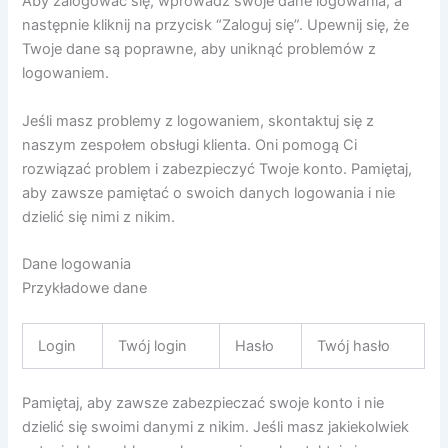
Aby zalogować się, wprowadź swoje dane logowania, a
następnie kliknij na przycisk “Zaloguj się”. Upewnij się, że
Twoje dane są poprawne, aby uniknąć problemów z
logowaniem.
Jeśli masz problemy z logowaniem, skontaktuj się z
naszym zespołem obsługi klienta. Oni pomogą Ci
rozwiązać problem i zabezpieczyć Twoje konto. Pamiętaj,
aby zawsze pamiętać o swoich danych logowania i nie
dzielić się nimi z nikim.
Dane logowania
Przykładowe dane
Login
Twój login
Hasło
Twój hasło
Pamiętaj, aby zawsze zabezpieczać swoje konto i nie
dzielić się swoimi danymi z nikim. Jeśli masz jakiekolwiek