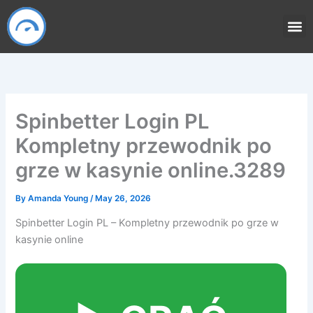
Skip
to
content
HOW I
USE
Spinbetter Login PL
Kompletny przewodnik po
grze w kasynie online.3289
By
Amanda Young
/
May 26, 2026
Spinbetter Login PL – Kompletny przewodnik po grze w
kasynie online