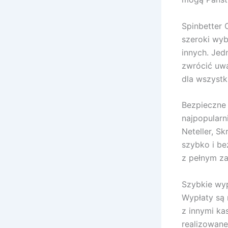
Spinbetter 
szeroki wyb
innych. Jed
zwrócić uwa
dla wszystk
Bezpieczne 
najpopularni
Neteller, Sk
szybko i be
z pełnym za
Szybkie wyp
Wypłaty są 
z innymi ka
realizowane