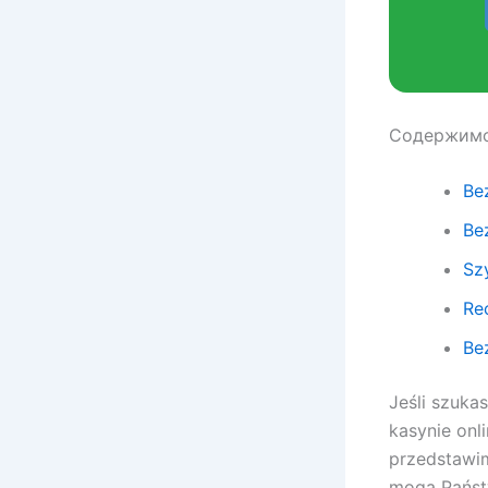
Содержим
Be
Be
Sz
Re
Be
Jeśli szuka
kasynie onl
przedstawim
mogą Państw