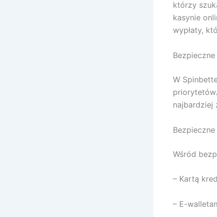
którzy szu
kasynie onl
wypłaty, kt
Bezpieczne 
W Spinbette
priorytetów
najbardziej
Bezpieczne
Wśród bezpi
– Kartą kre
– E-walletam