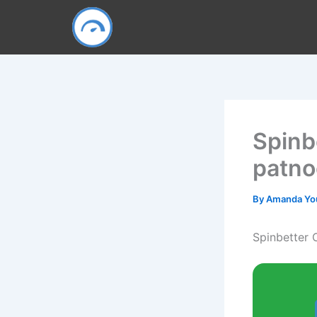
Skip
to
content
Spinb
patno
By
Amanda Y
Spinbetter 