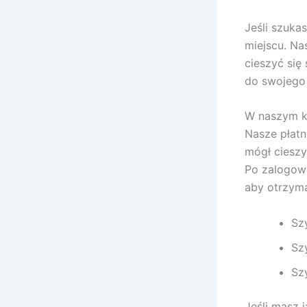
Jeśli szuka
miejscu. Na
cieszyć się
do swojego 
W naszym ka
Nasze płatn
mógł ciesz
Po zalogowa
aby otrzyma
Sz
Sz
Sz
Jeśli masz 