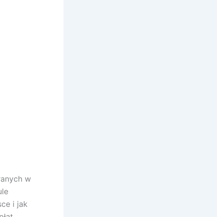
ranych w
ule
ce i jak
łat.