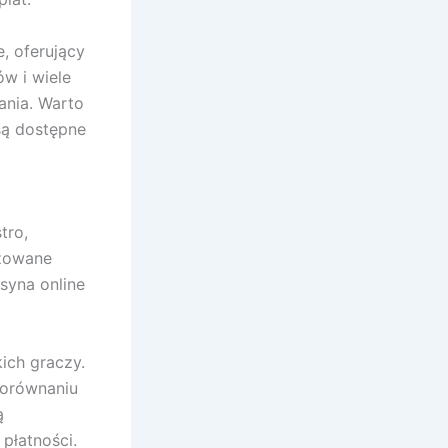
e, oferujący
ów i wiele
ania. Warto
są dostępne
tro,
lizowane
syna online
ich graczy.
porównaniu
ą
płatności.