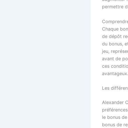
permettre d
Comprendre 
Chaque bonu
de dépôt req
du bonus, e
jeu, représ
avant de pou
ces conditio
avantageux
Les différe
Alexander C
préférences 
le bonus de
bonus de re