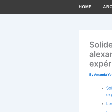
Skip
HOME
ABO
to
content
Solid
alexa
expér
By
Amanda Y
So
exp
Le