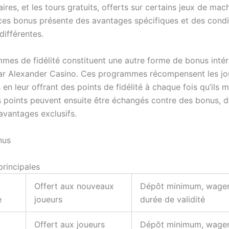
res, et les tours gratuits, offerts sur certains jeux de mac
es bonus présente des avantages spécifiques et des condi
 différentes.
mes de fidélité constituent une autre forme de bonus inté
r Alexander Casino. Ces programmes récompensent les jou
 en leur offrant des points de fidélité à chaque fois qu’ils 
es points peuvent ensuite être échangés contre des bonus, 
avantages exclusifs.
nus
principales
Offert aux nouveaux
Dépôt minimum, wager
e
joueurs
durée de validité
Offert aux joueurs
Dépôt minimum, wager