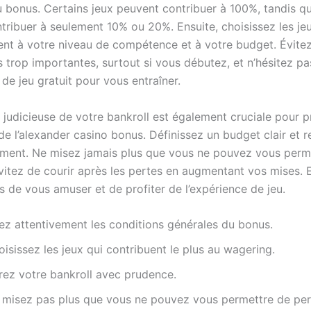
 bonus. Certains jeux peuvent contribuer à 100%, tandis qu
tribuer à seulement 10% ou 20%. Ensuite, choisissez les je
nt à votre niveau de compétence et à votre budget. Évite
trop importantes, surtout si vous débutez, et n’hésitez pas
de jeu gratuit pour vous entraîner.
 judicieuse de votre bankroll est également cruciale pour pr
de l’alexander casino bonus. Définissez un budget clair et 
ment. Ne misez jamais plus que vous ne pouvez vous perm
vitez de courir après les pertes en augmentant vos mises. E
s de vous amuser et de profiter de l’expérience de jeu.
sez attentivement les conditions générales du bonus.
isissez les jeux qui contribuent le plus au wagering.
rez votre bankroll avec prudence.
 misez pas plus que vous ne pouvez vous permettre de per