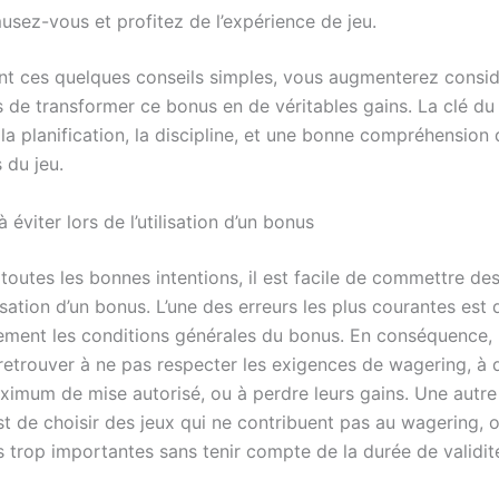
usez-vous et profitez de l’expérience de jeu.
nt ces quelques conseils simples, vous augmenterez consi
 de transformer ce bonus en de véritables gains. La clé du
la planification, la discipline, et une bonne compréhension
du jeu.
à éviter lors de l’utilisation d’un bonus
outes les bonnes intentions, il est facile de commettre des
ilisation d’un bonus. L’une des erreurs les plus courantes est
ivement les conditions générales du bonus. En conséquence, 
retrouver à ne pas respecter les exigences de wagering, à 
imum de mise autorisé, ou à perdre leurs gains. Une autre
st de choisir des jeux qui ne contribuent pas au wagering, 
trop importantes sans tenir compte de la durée de validit