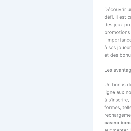
Découvrir u
défi. Il est
des jeux pro
promotions 
l’importanc
à ses joueur
et des bonus
Les avantag
Un bonus de
ligne aux n
à s’inscrire
formes, tel
rechargemen
casino bon
augmenter le