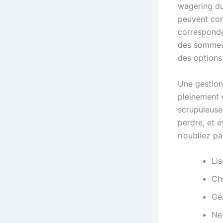
wagering du
peuvent con
corresponde
des sommes 
des options 
Une gestion
pleinement 
scrupuleuse
perdre, et é
n’oubliez pa
Li
Cho
Gé
Ne