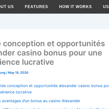
UT US
FEATURES
HOW IT WORKS
US
e conception et opportunités
nder casino bonus pour une
ience lucrative
oung
/
May 19, 2026
lide conception et opportunités alexander casino bonus po
érience lucrative
s avantages d’un bonus au casino Alexander