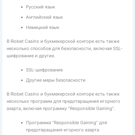
Русский язык
Английский язык
Немецкий язык
В Riobet Casino и букмекерской конторе есть также
несколько способов для безопасности, включая SSL-
шифрование и другие.
SSL-шифрование
Другие меры безопасности
В Riobet Casino и букмекерской конторе есть также
несколько программ для предотвращения игорного
азарта, включая программу “Responsible Gaming”.
Программа “Responsible Gaming” для
предотвращения игорного азарта