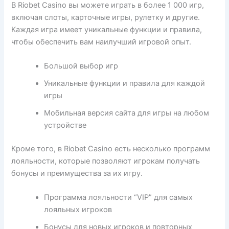
В Riobet Casino вы можете играть в более 1 000 игр,
включая слоты, карточные игры, рулетку и другие.
Каждая игра имеет уникальные функции и правила,
чтобы обеспечить вам наилучший игровой опыт.
Большой выбор игр
Уникальные функции и правила для каждой
игры
Мобильная версия сайта для игры на любом
устройстве
Кроме того, в Riobet Casino есть несколько программ
лояльности, которые позволяют игрокам получать
бонусы и преимущества за их игру.
Программа лояльности “VIP” для самых
лояльных игроков
Бонусы для новых игроков и повторных