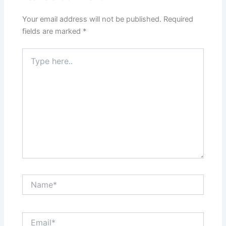
Your email address will not be published.
Required
fields are marked
*
Type
here..
Name*
Email*