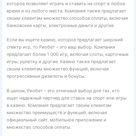
которое позволяет играть и ставить на спорт в любое
время и из любого места. Компания также предлагает
своим клиентам множество способов оплаты, включая
банковские карты, электронные деньги и другие.
Если вы ищете казино, которое предлагает широкий
спектр игр, то Риобет – это ваш выбор. Компания
предлагает более 1 000 игр, включая слоты, карточные
игры, рулетку и другие. Казино также предлагает
своим клиентам множество функций, включая
прогрессивные джекпоты и бонусы.
В целом, Риобет – это отличный выбор для тех, кто
ищет надежный партнер для ставок на спорт или игры
в казино. Компания предлагает своим клиентам
множество преимуществ и функций, включая
официальный сайт, мобильное приложение и
множество способов оплаты.