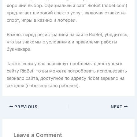
хороший выбор. Официальный сайт RioBet (riobet.com)
предлагает широкий спектр услуг, включая ставки на
спорт, игры в казино и лотереи.
Важно: перед регистрацией на сайте RioBet, убедитесь,
что вы знакомы с условиями и правилами работы
букмекера.
Также: если у вас возникнут проблемы с доступом к
сайту RioBet, то вы можете попробовать использовать
зеркало сайта, доступное по адресу riobet зеркало на
сегодня (riobet зеркало рабочее).
PREVIOUS
NEXT
Leave a Comment