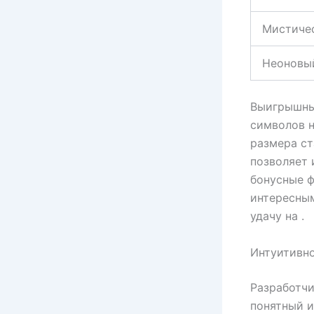
Мистичес
Неоновы
Выигрышны
символов н
размера ст
позволяет 
бонусные ф
интересным
удачу на .
Интуитивно
Разработчи
понятный и