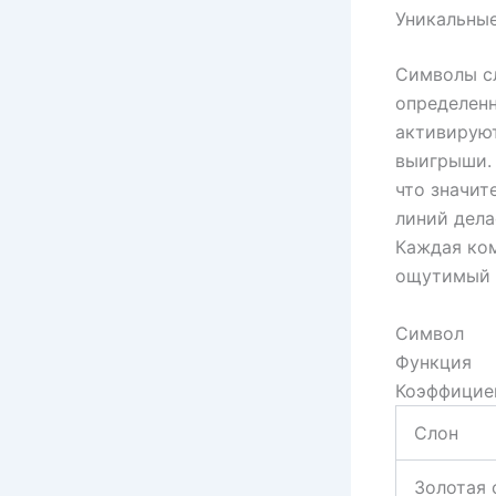
Уникальные
Символы сл
определенн
активируют
выигрыши. 
что значит
линий дела
Каждая ком
ощутимый в
Символ
Функция
Коэффицие
Слон
Золотая 