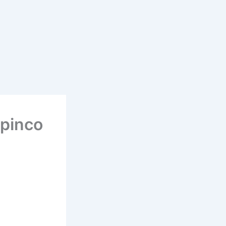
pinco