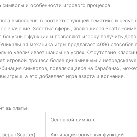
 символы и особенности игрового процесса
ота выполнены в соответствующей тематике и несут в
ое значение. Золотые сферы, являющиеся Scatter-симв
 бонусные функции и позволяют игроку получить доп
Уникальная механика игры предлагает 4096 способов 
ельно увеличивает шансы на успех. Отсутствие класси
ет игровой процесс более динамичным и непредсказу
бинация символов, появляющаяся на барабанах, може
ыигрыш, а это добавляет игре азарта и волнения.
нт выплаты
Основной символ
сфера (Scatter)
Активация бонусных функций