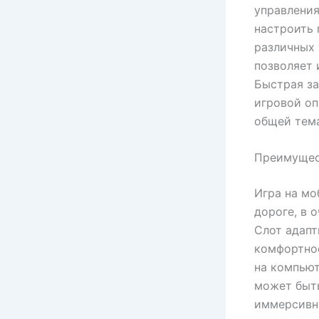
управления
настроить 
различных 
позволяет 
Быстрая за
игровой оп
общей тема
Преимущес
Игра на мо
дороге, в 
Слот адапт
комфортное
на компьют
может быть
иммерсивны