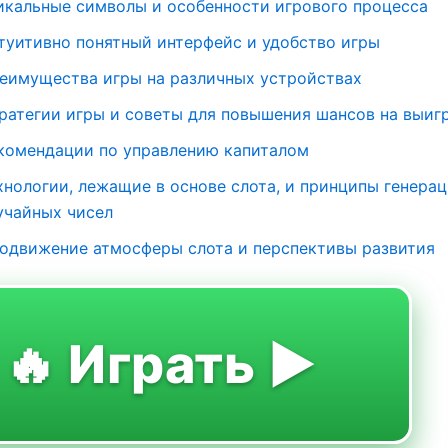
икальные символы и особенности игрового процесса
туитивно понятный интерфейс и удобство игры
еимущества игры на различных устройствах
ратегии игры и советы для повышения шансов на выи
комендации по управлению капиталом
хнологии, лежащие в основе слота, и принципы генера
учайных чисел
одвижение атмосферы слота и перспективы развития
🔥 Играть ▶️