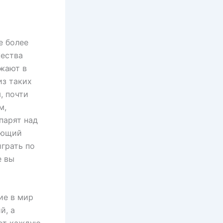
е более
ества
ужают в
из таких
, почти
м,
парят над
ающий
грать по
е вы
ие в мир
й, а