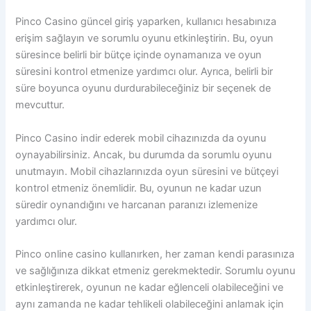
Pinco Casino güncel giriş yaparken, kullanıcı hesabınıza
erişim sağlayın ve sorumlu oyunu etkinleştirin. Bu, oyun
süresince belirli bir bütçe içinde oynamanıza ve oyun
süresini kontrol etmenize yardımcı olur. Ayrıca, belirli bir
süre boyunca oyunu durdurabileceğiniz bir seçenek de
mevcuttur.
Pinco Casino indir ederek mobil cihazınızda da oyunu
oynayabilirsiniz. Ancak, bu durumda da sorumlu oyunu
unutmayın. Mobil cihazlarınızda oyun süresini ve bütçeyi
kontrol etmeniz önemlidir. Bu, oyunun ne kadar uzun
süredir oynandığını ve harcanan paranızı izlemenize
yardımcı olur.
Pinco online casino kullanırken, her zaman kendi parasınıza
ve sağlığınıza dikkat etmeniz gerekmektedir. Sorumlu oyunu
etkinleştirerek, oyunun ne kadar eğlenceli olabileceğini ve
aynı zamanda ne kadar tehlikeli olabileceğini anlamak için