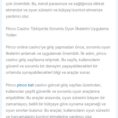
çok önemlidir. Bu, kendi parasınıza ve sağlığınıza dikkat
etmenize ve oyun süresini ve bütçeyi kontrol etmenize
yardımcı olur.
Pinco Casino Türkiye’de Sorumlu Oyun İlkelerini Uygulama
Yolları
Pinco online casino’ye giriş yapmadan önce, sorumlu oyun
ilkelerini anlamak ve uygulamak önemlidir. İlk adım, pinco
casino giriş sayfasına erişmek. Bu sayfa, kullanıcıların
güvenli ve sorumlu bir deneyim yaşayabilecekleri bir
ortamda oynayabilecekleri bilgi ve araçlar sunar.
Pinco
pinco bet
casino güncel giriş sayfası üzerinden,
kullanıcılar çeşitli güvenlik ve sorumlu oyun araçlarına
erişebilirler. Bu araçlar arasında, oyun süresini izleyen bir
zamanlayıcı, belirli bir bütçeye göre oynama seçeneği ve
oyun sınırları bulunur. Bu araçlar, kullanıcıların oyun süresini
ve harcamalarını kontrol etmelerine yardımcı olur.