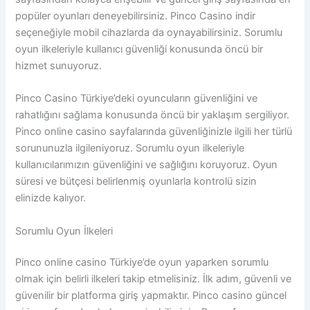
popüler oyunları deneyebilirsiniz. Pinco Casino indir
seçeneğiyle mobil cihazlarda da oynayabilirsiniz. Sorumlu
oyun ilkeleriyle kullanıcı güvenliği konusunda öncü bir
hizmet sunuyoruz.
Pinco Casino Türkiye’deki oyuncuların güvenliğini ve
rahatlığını sağlama konusunda öncü bir yaklaşım sergiliyor.
Pinco online casino sayfalarında güvenliğinizle ilgili her türlü
sorununuzla ilgileniyoruz. Sorumlu oyun ilkeleriyle
kullanıcılarımızın güvenliğini ve sağlığını koruyoruz. Oyun
süresi ve bütçesi belirlenmiş oyunlarla kontrolü sizin
elinizde kalıyor.
Sorumlu Oyun İlkeleri
Pinco online casino Türkiye’de oyun yaparken sorumlu
olmak için belirli ilkeleri takip etmelisiniz. İlk adım, güvenli ve
güvenilir bir platforma giriş yapmaktır. Pinco casino güncel