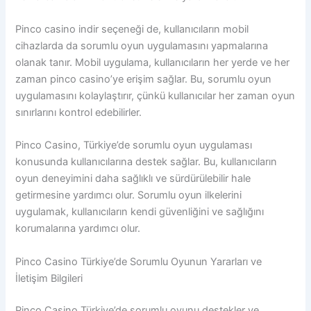
Pinco casino indir seçeneği de, kullanıcıların mobil
cihazlarda da sorumlu oyun uygulamasını yapmalarına
olanak tanır. Mobil uygulama, kullanıcıların her yerde ve her
zaman pinco casino’ye erişim sağlar. Bu, sorumlu oyun
uygulamasını kolaylaştırır, çünkü kullanıcılar her zaman oyun
sınırlarını kontrol edebilirler.
Pinco Casino, Türkiye’de sorumlu oyun uygulaması
konusunda kullanıcılarına destek sağlar. Bu, kullanıcıların
oyun deneyimini daha sağlıklı ve sürdürülebilir hale
getirmesine yardımcı olur. Sorumlu oyun ilkelerini
uygulamak, kullanıcıların kendi güvenliğini ve sağlığını
korumalarına yardımcı olur.
Pinco Casino Türkiye’de Sorumlu Oyunun Yararları ve
İletişim Bilgileri
Pinco Casino Türkiye’de sorumlu oyunu destekler ve