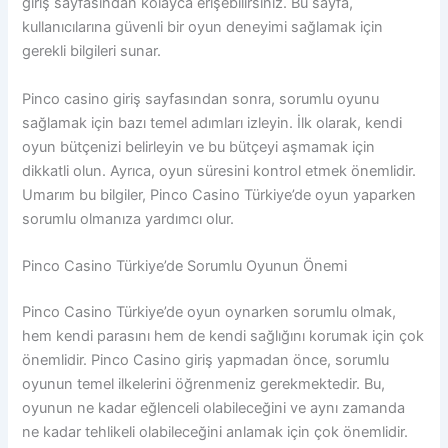
giriş sayfasından kolayca erişebilirsiniz. Bu sayfa,
kullanıcılarına güvenli bir oyun deneyimi sağlamak için
gerekli bilgileri sunar.
Pinco casino giriş sayfasından sonra, sorumlu oyunu
sağlamak için bazı temel adımları izleyin. İlk olarak, kendi
oyun bütçenizi belirleyin ve bu bütçeyi aşmamak için
dikkatli olun. Ayrıca, oyun süresini kontrol etmek önemlidir.
Umarım bu bilgiler, Pinco Casino Türkiye’de oyun yaparken
sorumlu olmanıza yardımcı olur.
Pinco Casino Türkiye’de Sorumlu Oyunun Önemi
Pinco Casino Türkiye’de oyun oynarken sorumlu olmak,
hem kendi parasını hem de kendi sağlığını korumak için çok
önemlidir. Pinco Casino giriş yapmadan önce, sorumlu
oyunun temel ilkelerini öğrenmeniz gerekmektedir. Bu,
oyunun ne kadar eğlenceli olabileceğini ve aynı zamanda
ne kadar tehlikeli olabileceğini anlamak için çok önemlidir.