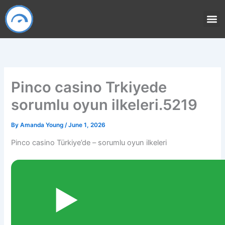
Skip
to
content
Pinco casino Trkiyede
sorumlu oyun ilkeleri.5219
By
Amanda Young
/
June 1, 2026
Pinco casino Türkiye’de – sorumlu oyun ilkeleri
▶️