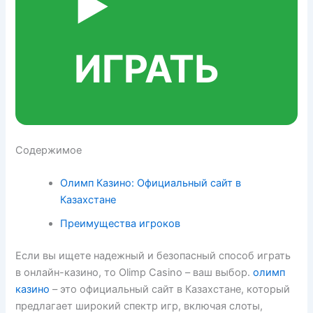
▶️
ИГРАТЬ
Содержимое
Олимп Казино: Официальный сайт в
Казахстане
Преимущества игроков
Если вы ищете надежный и безопасный способ играть
в онлайн-казино, то Olimp Casino – ваш выбор.
олимп
казино
– это официальный сайт в Казахстане, который
предлагает широкий спектр игр, включая слоты,