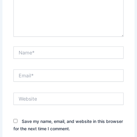
Name*
Email*
Website
Save my name, email, and website in this browser
for the next time I comment.