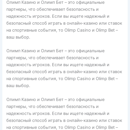
Олимп Казино и Олимп Бет – это официальные
партнеры, что обеспечивает безопасность и
надежность игроков. Если вы ищете надежный и
безопасный способ играть в онлайн-казино или ставок
на спортивные события, то Olimp Casino и Olimp Bet –
ваш выбор.
Олимп Казино и Олимп Бет – это официальные
партнеры, что обеспечивает безопасность и
надежность игроков. Если вы ищете надежный и
безопасный способ играть в онлайн-казино или ставок
на спортивные события, то Olimp Casino и Olimp Bet –
ваш выбор.
Олимп Казино и Олимп Бет – это официальные
партнеры, что обеспечивает безопасность и
надежность игроков. Если вы ищете надежный и
безопасный способ играть в онлайн-казино или ставок
на спортивные события, то Olimp Casino и Olimp Bet –