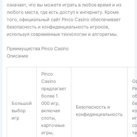
означает, что вы можете играть в любое время и из
любого места, где есть доступ к интернету. Кроме
того, официальный сайт Pinco Casino обеспечивает
безопасность и конфиденциальность игроков,
используя современные технологии и алгоритмы.
Преимущества Pinco Casino
Описание
Pinco
Casino
О
предлагает
Pi
более 1
о
Большой
000 игр,
бе
Безопасность и
выбор
включая
к
конфиденциальность
игр
слоты,
иг
карточные
с
игры,
т