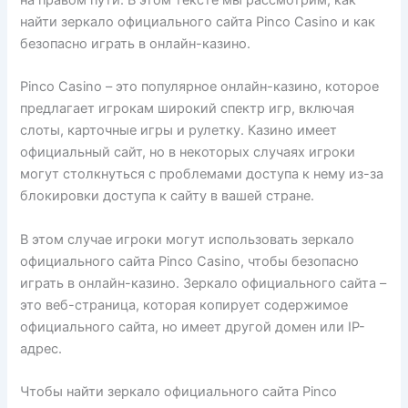
найти зеркало официального сайта Pinco Casino и как
безопасно играть в онлайн-казино.
Pinco Casino – это популярное онлайн-казино, которое
предлагает игрокам широкий спектр игр, включая
слоты, карточные игры и рулетку. Казино имеет
официальный сайт, но в некоторых случаях игроки
могут столкнуться с проблемами доступа к нему из-за
блокировки доступа к сайту в вашей стране.
В этом случае игроки могут использовать зеркало
официального сайта Pinco Casino, чтобы безопасно
играть в онлайн-казино. Зеркало официального сайта –
это веб-страница, которая копирует содержимое
официального сайта, но имеет другой домен или IP-
адрес.
Чтобы найти зеркало официального сайта Pinco