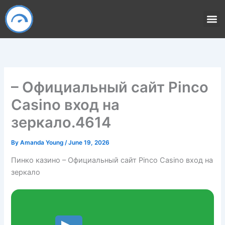
Skip
to
content
– Официальный сайт Pinco
Casino вход на
зеркало.4614
By
Amanda Young
/
June 19, 2026
Пинко казино – Официальный сайт Pinco Casino вход на
зеркало