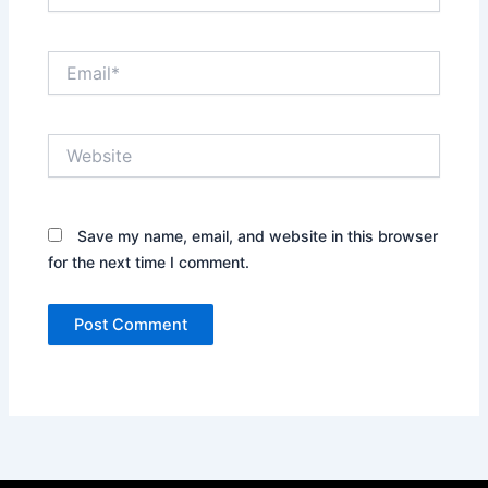
Email*
Website
Save my name, email, and website in this browser
for the next time I comment.