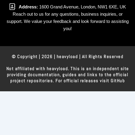
Address:
1600 Grand Avenue, London, NW1 6XE, UK
Reach out to us for any questions, business inquiries, or
support. We value your feedback and look forward to assisting
you!
© Copyright | 2026 |
heavyload
| All Rights Reserved​
Not affiliated with heavyload. This is an independent site
providing documentation, guides and links to the official
project repositories. For official releases visit GitHub