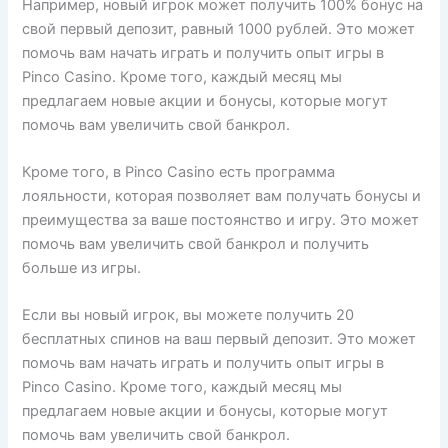
Например, новый игрок может получить 100% бонус на
свой первый депозит, равный 1000 рублей. Это может
помочь вам начать играть и получить опыт игры в
Pinco Casino. Кроме того, каждый месяц мы
предлагаем новые акции и бонусы, которые могут
помочь вам увеличить свой банкрол.
Кроме того, в Pinco Casino есть программа
лояльности, которая позволяет вам получать бонусы и
преимущества за ваше постоянство и игру. Это может
помочь вам увеличить свой банкрол и получить
больше из игры.
Если вы новый игрок, вы можете получить 20
бесплатных спинов на ваш первый депозит. Это может
помочь вам начать играть и получить опыт игры в
Pinco Casino. Кроме того, каждый месяц мы
предлагаем новые акции и бонусы, которые могут
помочь вам увеличить свой банкрол.