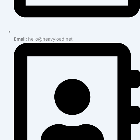
Email:
hello@heavyload.net