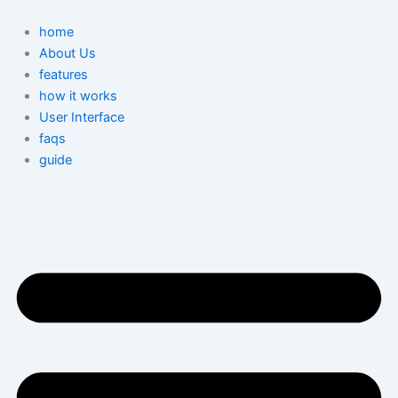
Skip
to
home
content
About Us
features
how it works
User Interface
faqs
guide