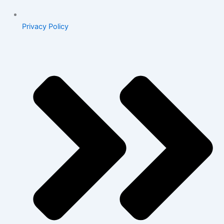
Privacy Policy