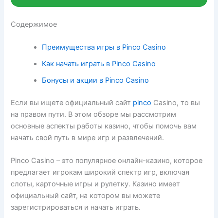
Содержимое
Преимущества игры в Pinco Casino
Как начать играть в Pinco Casino
Бонусы и акции в Pinco Casino
Если вы ищете официальный сайт
pinco
Casino, то вы
на правом пути. В этом обзоре мы рассмотрим
основные аспекты работы казино, чтобы помочь вам
начать свой путь в мире игр и развлечений.
Pinco Casino – это популярное онлайн-казино, которое
предлагает игрокам широкий спектр игр, включая
слоты, карточные игры и рулетку. Казино имеет
официальный сайт, на котором вы можете
зарегистрироваться и начать играть.