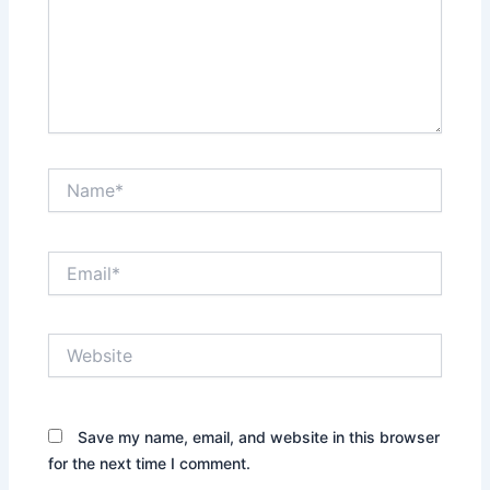
Name*
Email*
Website
Save my name, email, and website in this browser
for the next time I comment.