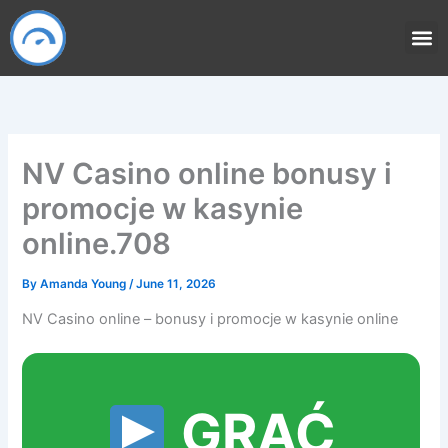
Skip
to
content
NV Casino online bonusy i
promocje w kasynie
online.708
By
Amanda Young
/
June 11, 2026
NV Casino online – bonusy i promocje w kasynie online
GRAĆ