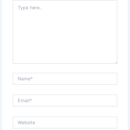
Type
here..
Name*
Email*
Website