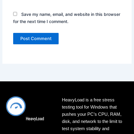
Save my name, email, and website in this browser
for the next time I comment.
HeavyLoad is a free stress
testing tool for Windows that
pushes your PC’s CPU, RAM,
HeavyLoad
disk, and network to the limit to
test system stability and