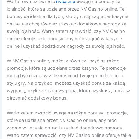
Warto również zwrócić
nvcasino
uwagę na bonusy za
lojalność, które są udzielane przez NV Casino online. Te
bonusy są idealne dla tych, którzy chcą zagrać w kasynie
online, ale chcą również uzyskać dodatkowe nagrody za
swoją lojalność. Warto zatem sprawdzić, czy NV Casino
online oferuje takie bonusy, aby móc zagrać w kasynie
online i uzyskać dodatkowe nagrody za swoją lojalność.
W NV Casino online, możesz również liczyć na różne
promocje, które są udzielane przez kasyno. Te promocje
mogą być różne, w zależności od Twojego preferencji i
stylu gry. Na przykład, możesz uzyskać bonus za każdą
wygraną, czyli za każdą wygraną, którą uzyskasz, możesz
otrzymać dodatkowy bonus.
Warto zatem zwrócić uwagę na różne bonusy i promocje,
które są udzielane przez NV Casino online, aby móc
zagrać w kasynie online i uzyskać dodatkowe nagrody.
Warto zatem sprawdzić, czy NV Casino online oferuje takie