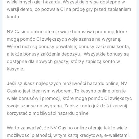
wiele innych gier hazardu. Wszystkie gry są dostępne w
wersji demo, co pozwala Ci na próbę gry przed zapisaniem
konta.
NV Casino online oferuje wiele bonusów i promocji, które
mogą pomóc Ci zwiększyć swoje szanse na wygraną.
Wśród nich są bonusy powitalne, bonusy załóżenia konta,
a także bonusy załóżenia depozytu. Wszystkie bonusy są
dostępne dla nowych graczy, którzy zapiszą konto w
kasynie.
Jeśli szukasz najlepszych możliwości hazardu online, NV
Casino jest idealnym wyborem. To kasyno online oferuje
wiele bonusów i promocji, które mogą pomóc Ci zwiększyć
swoje szanse na wygraną. Zapisz konto już dziś i zacznij
korzystać z możliwości hazardu online!
Warto zauważyć, że NV Casino online oferuje także wiele
możliwości płatności, w tym kartą kredytową, e-walletami,