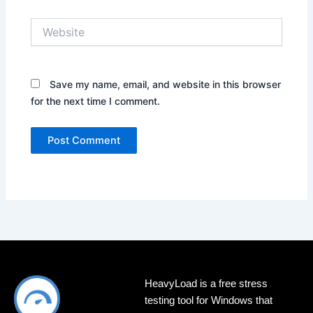
Website
Save my name, email, and website in this browser
for the next time I comment.
HeavyLoad is a free stress
testing tool for Windows that