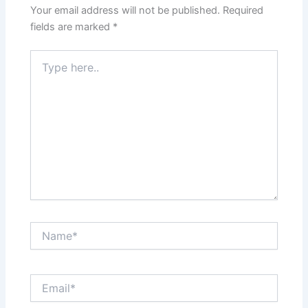
Your email address will not be published.
Required
fields are marked
*
Type
here..
Name*
Email*