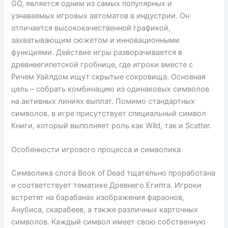
GO, является одним из самых популярных и
узнаваемых игровых автоматов в индустрии. Он
отличается высококачественной графикой,
захватывающим сюжетом и инновационными
функциями. Действие игры разворачивается в
древнеегипетской гробнице, где игроки вместе с
Ричем Уайлдом ищут скрытые сокровища. Основная
цель – собрать комбинацию из одинаковых символов
на активных линиях выплат. Помимо стандартных
символов, в игре присутствует специальный символ
Книги, который выполняет роль как Wild, так и Scatter.
Особенности игрового процесса и символика
Символика слота Book of Dead тщательно проработана
и соответствует тематике Древнего Египта. Игроки
встретят на барабанах изображения фараонов,
Анубиса, скарабеев, а также различных карточных
символов. Каждый символ имеет свою собственную