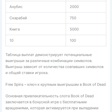
Анубис
2000
Скарабей
750
Книга
5000
10
100
Таблица выплат демонстрирует потенциальные
выигрыши за различные комбинации символов.
Выигрыш зависит от количества совпавших символов
и общей ставки игрока.
Free Spins – ключ к крупным выигрышам в Book of Dead
Основная привлекательность слота Book of Dead
заключается в бонусной игре с бесплатными
вращениями, которая активируется при выпадении