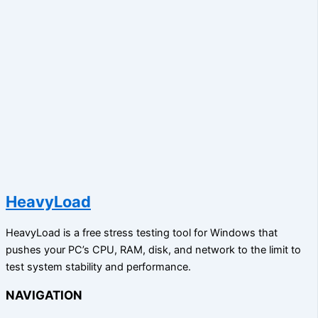
HeavyLoad
HeavyLoad is a free stress testing tool for Windows that
pushes your PC’s CPU, RAM, disk, and network to the limit to
test system stability and performance.
NAVIGATION