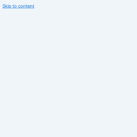
Skip to content