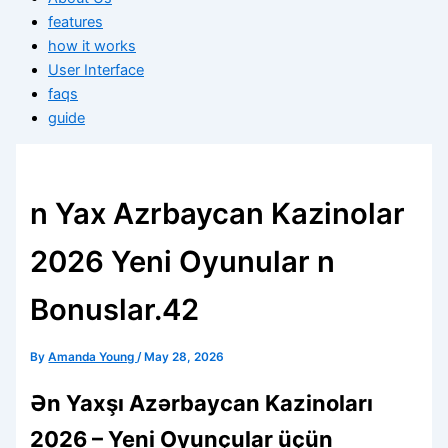
features
how it works
User Interface
faqs
guide
n Yax Azrbaycan Kazinolar
2026 Yeni Oyunular n
Bonuslar.42
By
Amanda Young
/
May 28, 2026
Ən Yaxşı Azərbaycan Kazinoları
2026 – Yeni Oyunçular üçün