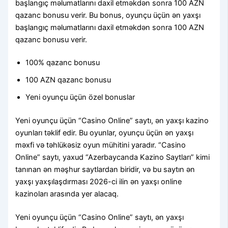
başlangıç məlumatlarını daxil etməkdən sonra 100 AZN
qazanc bonusu verir. Bu bonus, oyunçu üçün ən yaxşı
başlangıç məlumatlarını daxil etməkdən sonra 100 AZN
qazanc bonusu verir.
100% qazanc bonusu
100 AZN qazanc bonusu
Yeni oyunçu üçün özel bonuslar
Yeni oyunçu üçün “Casino Online” saytı, ən yaxşı kazino
oyunları təklif edir. Bu oyunlar, oyunçu üçün ən yaxşı
məxfi və təhlükəsiz oyun mühitini yaradır. “Casino
Online” saytı, yaxud “Azerbaycanda Kazino Saytları” kimi
tanınan ən məşhur saytlardan biridir, və bu saytın ən
yaxşı yaxşılaşdırması 2026-ci ilin ən yaxşı online
kazinoları arasında yer alacaq.
Yeni oyunçu üçün “Casino Online” saytı, ən yaxşı