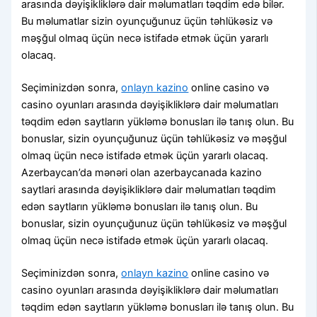
arasında dəyişikliklərə dair məlumatları təqdim edə bilər.
Bu məlumatlar sizin oyunçuğunuz üçün təhlükəsiz və
məşğul olmaq üçün necə istifadə etmək üçün yararlı
olacaq.
Seçiminizdən sonra,
onlayn kazino
online casino və
casino oyunları arasında dəyişikliklərə dair məlumatları
təqdim edən saytların yükləmə bonusları ilə tanış olun. Bu
bonuslar, sizin oyunçuğunuz üçün təhlükəsiz və məşğul
olmaq üçün necə istifadə etmək üçün yararlı olacaq.
Azerbaycan’da mənəri olan azerbaycanada kazino
saytlari arasında dəyişikliklərə dair məlumatları təqdim
edən saytların yükləmə bonusları ilə tanış olun. Bu
bonuslar, sizin oyunçuğunuz üçün təhlükəsiz və məşğul
olmaq üçün necə istifadə etmək üçün yararlı olacaq.
Seçiminizdən sonra,
onlayn kazino
online casino və
casino oyunları arasında dəyişikliklərə dair məlumatları
təqdim edən saytların yükləmə bonusları ilə tanış olun. Bu