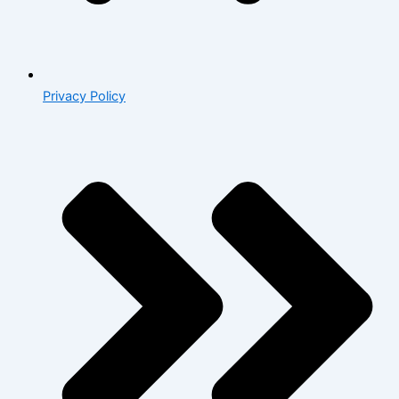
Privacy Policy