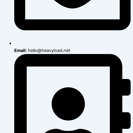
Email:
hello@heavyload.net