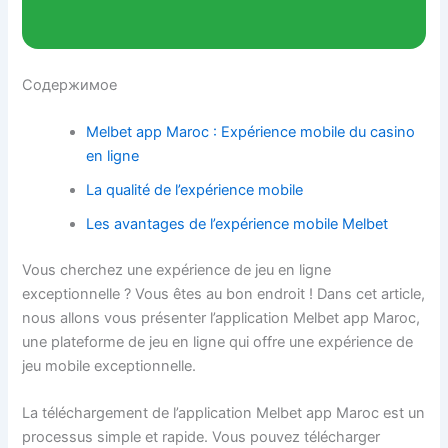
Содержимое
Melbet app Maroc : Expérience mobile du casino
en ligne
La qualité de l’expérience mobile
Les avantages de l’expérience mobile Melbet
Vous cherchez une expérience de jeu en ligne
exceptionnelle ? Vous êtes au bon endroit ! Dans cet article,
nous allons vous présenter l’application Melbet app Maroc,
une plateforme de jeu en ligne qui offre une expérience de
jeu mobile exceptionnelle.
La téléchargement de l’application Melbet app Maroc est un
processus simple et rapide. Vous pouvez télécharger