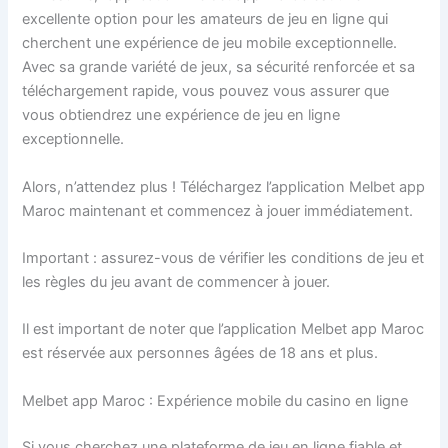
excellente option pour les amateurs de jeu en ligne qui
cherchent une expérience de jeu mobile exceptionnelle.
Avec sa grande variété de jeux, sa sécurité renforcée et sa
téléchargement rapide, vous pouvez vous assurer que
vous obtiendrez une expérience de jeu en ligne
exceptionnelle.
Alors, n’attendez plus ! Téléchargez l’application Melbet app
Maroc maintenant et commencez à jouer immédiatement.
Important : assurez-vous de vérifier les conditions de jeu et
les règles du jeu avant de commencer à jouer.
Il est important de noter que l’application Melbet app Maroc
est réservée aux personnes âgées de 18 ans et plus.
Melbet app Maroc : Expérience mobile du casino en ligne
Si vous cherchez une plateforme de jeu en ligne fiable et