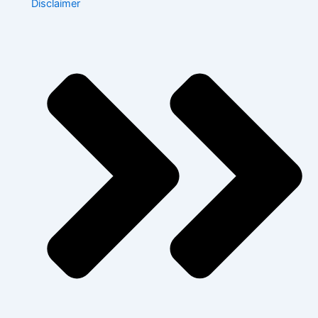
Disclaimer