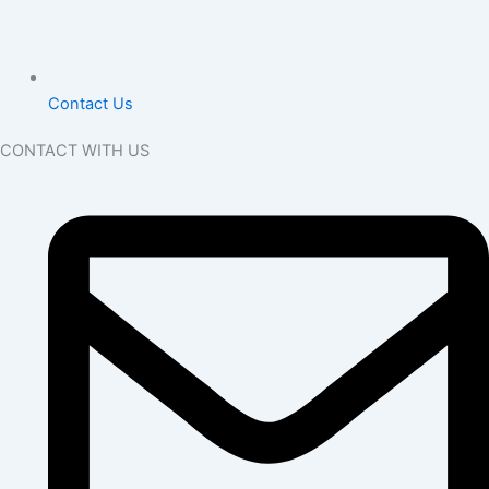
Contact Us
CONTACT WITH US