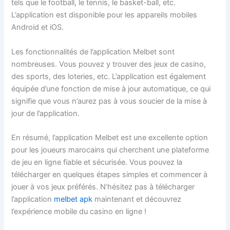
tels que le football, le tennis, le basket-ball, etc.
L’application est disponible pour les appareils mobiles
Android et iOS.
Les fonctionnalités de l’application Melbet sont
nombreuses. Vous pouvez y trouver des jeux de casino,
des sports, des loteries, etc. L’application est également
équipée d’une fonction de mise à jour automatique, ce qui
signifie que vous n’aurez pas à vous soucier de la mise à
jour de l’application.
En résumé, l’application Melbet est une excellente option
pour les joueurs marocains qui cherchent une plateforme
de jeu en ligne fiable et sécurisée. Vous pouvez la
télécharger en quelques étapes simples et commencer à
jouer à vos jeux préférés. N’hésitez pas à télécharger
l’application
melbet apk
maintenant et découvrez
l’expérience mobile du casino en ligne !