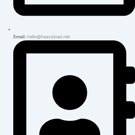
Email:
hello@heavyload.net