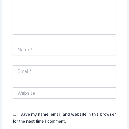
Name*
Email*
Website
Save my name, email, and website in this browser
for the next time I comment.