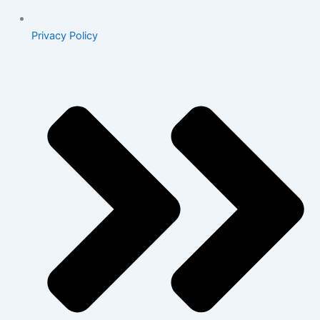
Privacy Policy