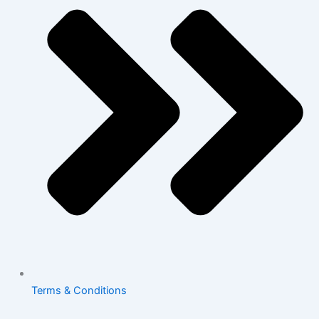
Terms & Conditions