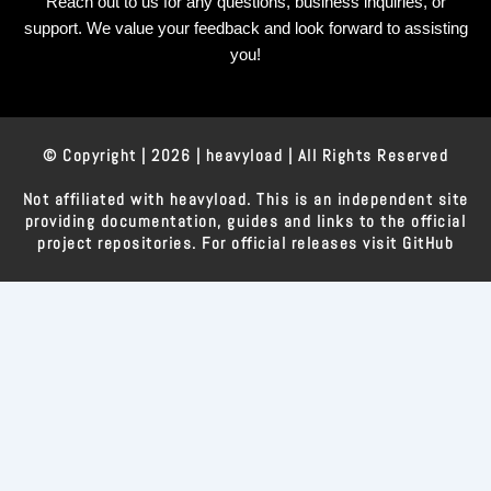
Reach out to us for any questions, business inquiries, or
support. We value your feedback and look forward to assisting
you!
© Copyright | 2026 |
heavyload
| All Rights Reserved​
Not affiliated with heavyload. This is an independent site
providing documentation, guides and links to the official
project repositories. For official releases visit GitHub