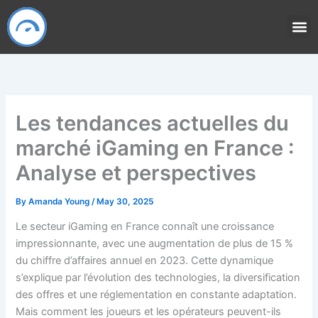
Skip
to
content
Les tendances actuelles du
marché iGaming en France :
Analyse et perspectives
By
Amanda Young
/
May 30, 2025
Le secteur iGaming en France connaît une croissance
impressionnante, avec une augmentation de plus de 15 %
du chiffre d’affaires annuel en 2023. Cette dynamique
s’explique par l’évolution des technologies, la diversification
des offres et une réglementation en constante adaptation.
Mais comment les joueurs et les opérateurs peuvent-ils