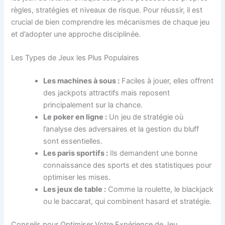
règles, stratégies et niveaux de risque. Pour réussir, il est
crucial de bien comprendre les mécanismes de chaque jeu
et d’adopter une approche disciplinée.
Les Types de Jeux les Plus Populaires
Les machines à sous :
Faciles à jouer, elles offrent
des jackpots attractifs mais reposent
principalement sur la chance.
Le poker en ligne :
Un jeu de stratégie où
l’analyse des adversaires et la gestion du bluff
sont essentielles.
Les paris sportifs :
Ils demandent une bonne
connaissance des sports et des statistiques pour
optimiser les mises.
Les jeux de table :
Comme la roulette, le blackjack
ou le baccarat, qui combinent hasard et stratégie.
Conseils pour Optimiser Votre Expérience de Jeu