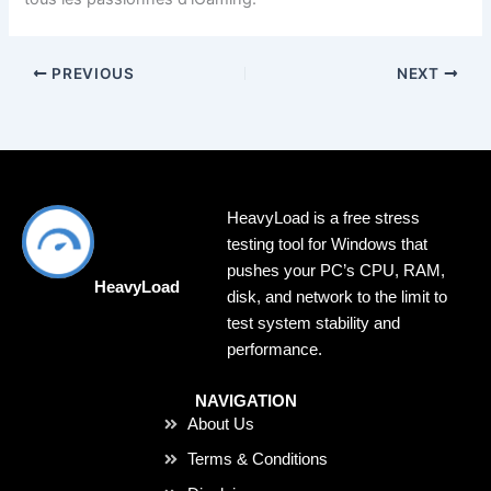
PREVIOUS
NEXT
HeavyLoad is a free stress
testing tool for Windows that
pushes your PC’s CPU, RAM,
HeavyLoad
disk, and network to the limit to
test system stability and
performance.
NAVIGATION
About Us
Terms & Conditions