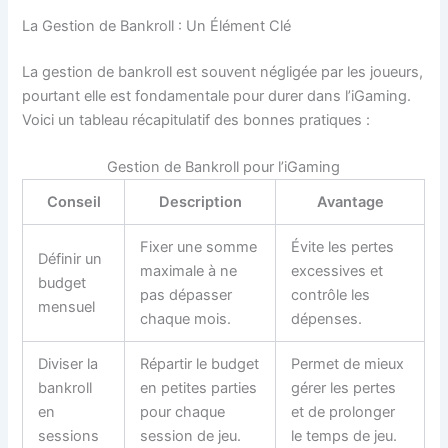
La Gestion de Bankroll : Un Élément Clé
La gestion de bankroll est souvent négligée par les joueurs,
pourtant elle est fondamentale pour durer dans l’iGaming.
Voici un tableau récapitulatif des bonnes pratiques :
Gestion de Bankroll pour l’iGaming
Conseil
Description
Avantage
Fixer une somme
Évite les pertes
Définir un
maximale à ne
excessives et
budget
pas dépasser
contrôle les
mensuel
chaque mois.
dépenses.
Diviser la
Répartir le budget
Permet de mieux
bankroll
en petites parties
gérer les pertes
en
pour chaque
et de prolonger
sessions
session de jeu.
le temps de jeu.