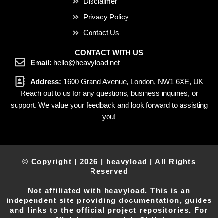
Disclaimer
Privacy Policy
Contact Us
CONTACT WITH US
Email:
hello@heavyload.net
Address:
1600 Grand Avenue, London, NW1 6XE, UK
Reach out to us for any questions, business inquiries, or
support. We value your feedback and look forward to assisting
you!
© Copyright | 2026 |
heavyload
| All Rights
Reserved​
Not affiliated with heavyload. This is an
independent site providing documentation, guides
and links to the official project repositories. For