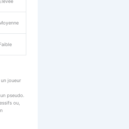
Élevée
Moyenne
Faible
e un joueur
e un pseudo.
ssifs ou,
un