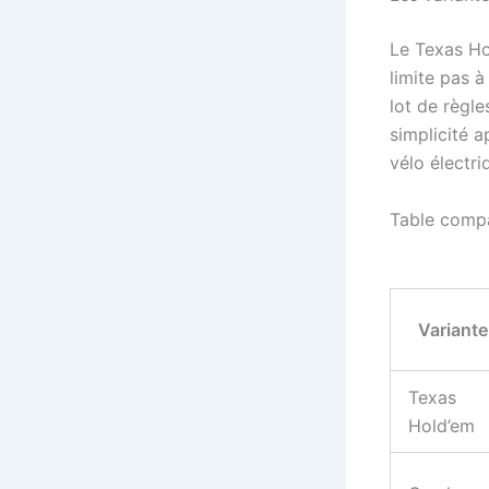
Le Texas Hol
limite pas 
lot de règle
simplicité 
vélo électri
Table compa
Variante
Texas
Hold’em