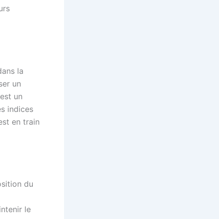
urs
dans la
ser un
 est un
s indices
st en train
osition du
ntenir le