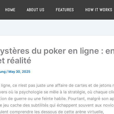
HOME
ABOUT US
FEATURES
HOW IT WORKS
ystères du poker en ligne : e
et réalité
oung
/
May 30, 2025
ligne, ce n’est pas juste une affaire de cartes et de jetons
vers où la psychologie se mêle à la stratégie, où chaque cli
tion de guerre ou une feinte habile. Pourtant, malgré son a
ce jeu cache des subtilités qui échappent souvent aux novic
ulent comprendre les dessous de cette arène virtuelle,