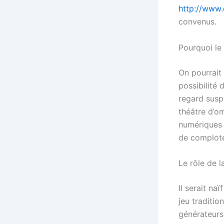
http://www.
convenus.
Pourquoi le 
On pourrait
possibilité 
regard suspi
théâtre d’o
numériques 
de complote
Le rôle de l
Il serait na
jeu traditio
générateurs