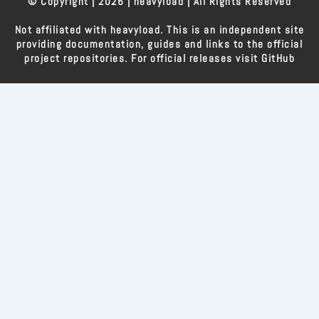
© Copyright | 2026 |
heavyload
| All Rights Reserved​
Not affiliated with heavyload. This is an independent site
providing documentation, guides and links to the official
project repositories. For official releases visit GitHub