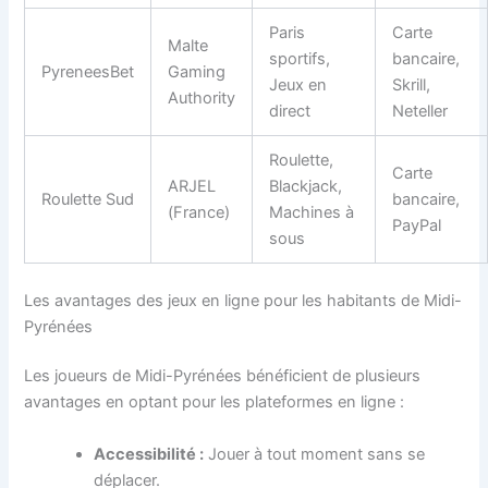
Paris
Carte
Malte
sportifs,
bancaire,
PyreneesBet
Gaming
Jeux en
Skrill,
Authority
direct
Neteller
Roulette,
Carte
ARJEL
Blackjack,
Roulette Sud
bancaire,
(France)
Machines à
PayPal
sous
Les avantages des jeux en ligne pour les habitants de Midi-
Pyrénées
Les joueurs de Midi-Pyrénées bénéficient de plusieurs
avantages en optant pour les plateformes en ligne :
Accessibilité :
Jouer à tout moment sans se
déplacer.