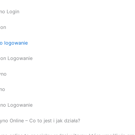
no Login
mon
no logowanie
on Logowanie
yno
no
no Logowanie
no Online – Co to jest i jak działa?