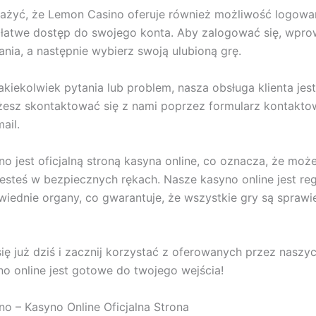
żyć, że Lemon Casino oferuje również możliwość logowan
 łatwe dostęp do swojego konta. Aby zalogować się, wpr
nia, a następnie wybierz swoją ulubioną grę.
akiekolwiek pytania lub problem, nasza obsługa klienta jest
esz skontaktować się z nami poprzez formularz kontakto
ail.
o jest oficjalną stroną kasyna online, co oznacza, że moż
jesteś w bezpiecznych rękach. Nasze kasyno online jest r
iednie organy, co gwarantuje, że wszystkie gry są sprawie
się już dziś i zacznij korzystać z oferowanych przez naszyc
o online jest gotowe do twojego wejścia!
o – Kasyno Online Oficjalna Strona