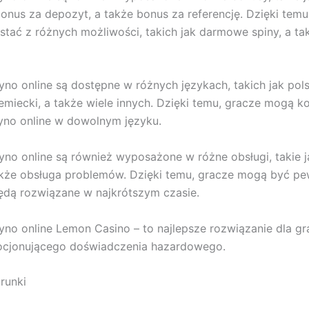
bonus za depozyt, a także bonus za referencję. Dzięki temu
tać z różnych możliwości, takich jak darmowe spiny, a t
yno online są dostępne w różnych językach, takich jak pols
niemiecki, a także wiele innych. Dzięki temu, gracze mogą k
yno online w dowolnym języku.
yno online są również wyposażone w różne obsługi, takie 
także obsługa problemów. Dzięki temu, gracze mogą być pew
dą rozwiązane w najkrótszym czasie.
yno online Lemon Casino – to najlepsze rozwiązanie dla gr
ocjonującego doświadczenia hazardowego.
runki