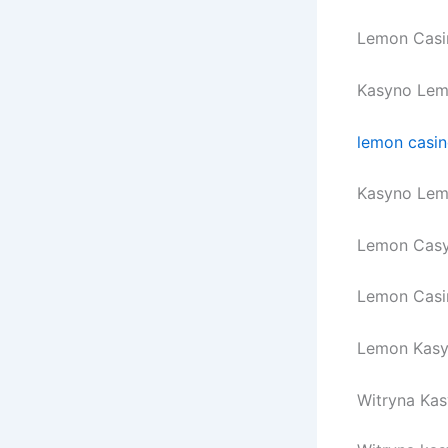
Lemon Casi
Kasyno Le
lemon casi
Kasyno Lem
Lemon Cas
Lemon Casi
Lemon Kasy
Witryna Kasy