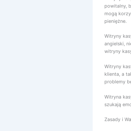
powitalny, 
mogą korzys
pieniężne.
Witryny kas
angielski, 
witryny kas
Witryny kas
klienta, a 
problemy bę
Witryna kas
szukają em
Zasady i Wa