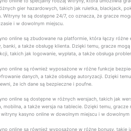
yno online to specjalny rodzaj witryny, która umożliwia g
óżnych gier hazardowych, takich jak ruletka, blackjack, pok
h. Witryny te są dostępne 24/7, co oznacza, że gracze mog
zasie i w dowolnym miejscu.
yno online są zbudowane na platformie, która łączy różne 
ry, banki, a także obsługę klienta. Dzięki temu, gracze mogą
kcji, takich jak logowanie, wypłata, a także obsługa probl
yno online są również wyposażone w różne funkcje bezpi
zyfrowanie danych, a także obsługę autoryzacji. Dzięki temu
wni, że ich dane są bezpieczne i poufne.
yno online są dostępne w różnych wersjach, takich jak wer
 mobilna, a także wersja na tablecie. Dzięki temu, gracze
 witryny kasyno online w dowolnym miejscu i w dowolnym 
yno online są również wyposażone w różne bonusy, takie 