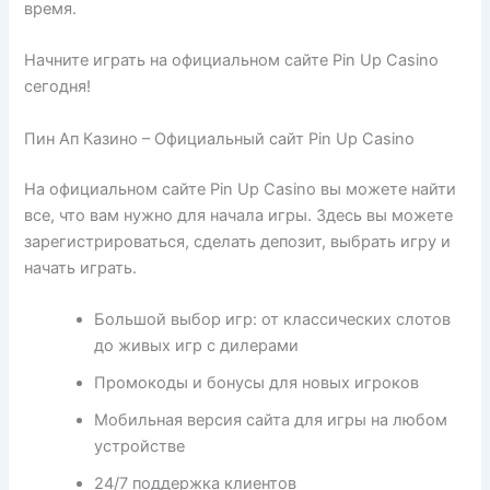
время.
Начните играть на официальном сайте Pin Up Casino
сегодня!
Пин Ап Казино – Официальный сайт Pin Up Casino
На официальном сайте Pin Up Casino вы можете найти
все, что вам нужно для начала игры. Здесь вы можете
зарегистрироваться, сделать депозит, выбрать игру и
начать играть.
Большой выбор игр: от классических слотов
до живых игр с дилерами
Промокоды и бонусы для новых игроков
Мобильная версия сайта для игры на любом
устройстве
24/7 поддержка клиентов