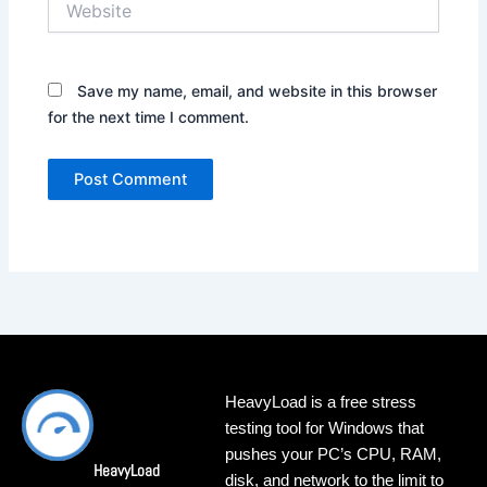
Save my name, email, and website in this browser
for the next time I comment.
HeavyLoad is a free stress
testing tool for Windows that
pushes your PC’s CPU, RAM,
HeavyLoad
disk, and network to the limit to