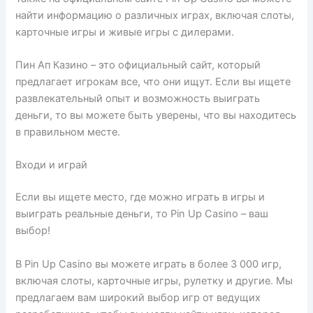
найти информацию о различных играх, включая слоты,
карточные игры и живые игры с дилерами.
Пин Ап Казино – это официальный сайт, который
предлагает игрокам все, что они ищут. Если вы ищете
развлекательный опыт и возможность выиграть
деньги, то вы можете быть уверены, что вы находитесь
в правильном месте.
Входи и играй
Если вы ищете место, где можно играть в игры и
выиграть реальные деньги, то Pin Up Casino – ваш
выбор!
В Pin Up Casino вы можете играть в более 3 000 игр,
включая слоты, карточные игры, рулетку и другие. Мы
предлагаем вам широкий выбор игр от ведущих