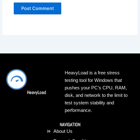
HeavyLoad is a free stress
testing tool for Windows that
pushes your PC’s CPU, RAM,
HeavyLoad
disk, and network to the limit to
test system stability and
performance.
NAVIGATION
About Us