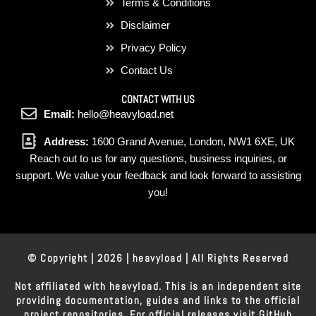
Terms & Conditions
Disclaimer
Privacy Policy
Contact Us
CONTACT WITH US
Email:
hello@heavyload.net
Address:
1600 Grand Avenue, London, NW1 6XE, UK
Reach out to us for any questions, business inquiries, or
support. We value your feedback and look forward to assisting
you!
© Copyright | 2026 |
heavyload
| All Rights Reserved​
Not affiliated with heavyload. This is an independent site
providing documentation, guides and links to the official
project repositories. For official releases visit GitHub