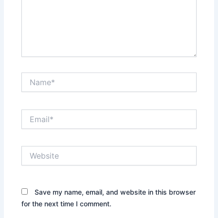
Name*
Email*
Website
Save my name, email, and website in this browser
for the next time I comment.