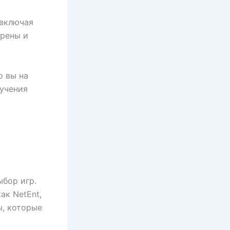
 включая
ерены и
о вы на
лучения
ыбор игр.
ак NetEnt,
ы, которые