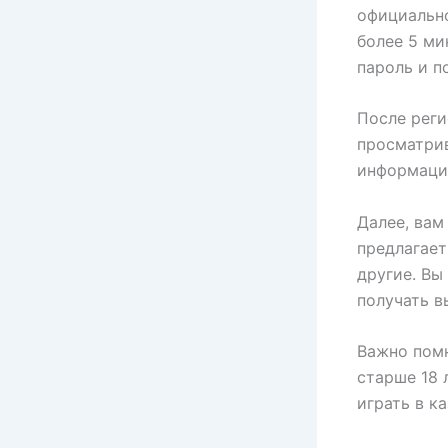
официально
более 5 ми
пароль и п
После реги
просматрив
информаци
Далее, вам
предлагает
другие. Вы
получать в
Важно помн
старше 18 
играть в ка