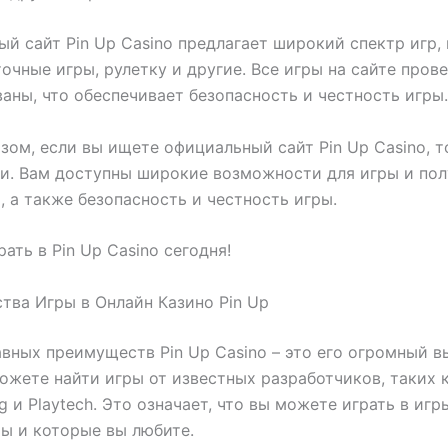
й сайт Pin Up Casino предлагает широкий спектр игр,
точные игры, рулетку и другие. Все игры на сайте пров
аны, что обеспечивает безопасность и честность игры.
зом, если вы ищете официальный сайт Pin Up Casino, т
и. Вам доступны широкие возможности для игры и по
 а также безопасность и честность игры.
ать в Pin Up Casino сегодня!
ва Игры в Онлайн Казино Pin Up
авных преимуществ Pin Up Casino – это его огромный в
ожете найти игры от известных разработчиков, таких к
g и Playtech. Это означает, что вы можете играть в игр
ы и которые вы любите.