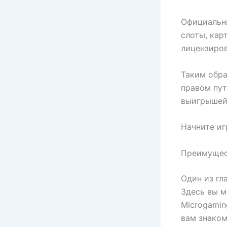
Официальны
слоты, кар
лицензиров
Таким обра
правом пут
выигрышей,
Начните игр
Преимущест
Один из гл
Здесь вы м
Microgamin
вам знаком