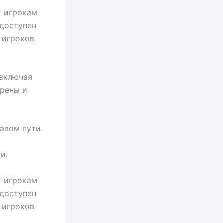
т игрокам
 доступен
 игроков
 включая
ерены и
авом пути.
о
и.
т игрокам
 доступен
 игроков