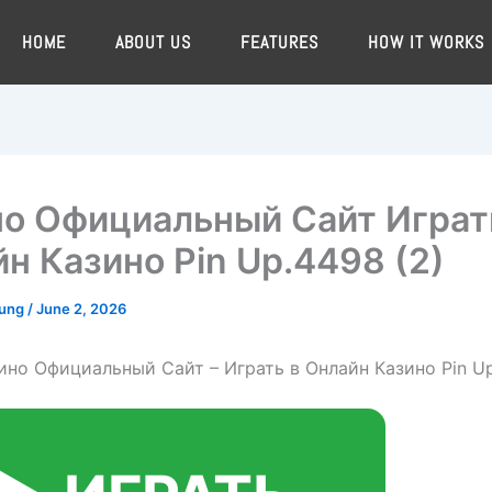
HOME
ABOUT US
FEATURES
HOW IT WORKS
о Официальный Сайт Играт
н Казино Pin Up.4498 (2)
oung
/
June 2, 2026
ино Официальный Сайт – Играть в Онлайн Казино Pin U