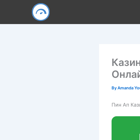
Skip
to
content
Казин
Онлай
By
Amanda Y
Пин Ап Каз