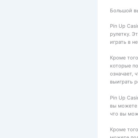
Большой в
Pin Up Cas
рулетку. Э
играть в н
Кроме того
которые по
означает, 
выиграть р
Pin Up Cas
вы можете 
что вы мож
Кроме того
можете пол