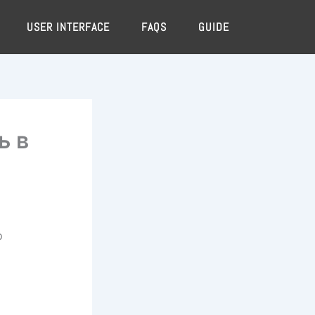
USER INTERFACE
FAQS
GUIDE
ь в
p