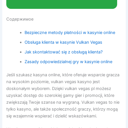
Содержимое
Bezpieczne metody płatności w kasynie online
Obsługa klienta w kasynie Vulkan Vegas
Jak skontaktować się z obsługą klienta?
Zasady odpowiedzialnej gry w kasynie online
Jeśli szukasz kasyna online, które oferuje wsparcie gracza
na wysokim poziomie, vulkan vegas kasyno jest
doskonałym wyborem. Dzięki vulkan vegas pl możesz
uzyskać dostęp do szerokiej gamy gier i promocji, które
zwiększają Twoje szanse na wygraną. Vulkan vegas to nie
tylko kasyno, ale także społeczność graczy, którzy mogą
się wzajemnie wspierać i dzielić wskazówkami.