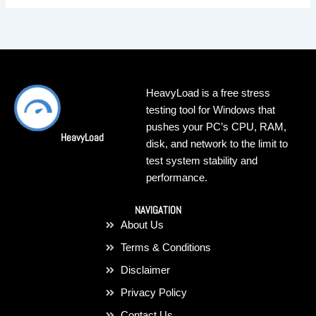
HeavyLoad is a free stress
testing tool for Windows that
pushes your PC’s CPU, RAM,
HeavyLoad
disk, and network to the limit to
test system stability and
performance.
NAVIGATION
About Us
Terms & Conditions
Disclaimer
Privacy Policy
Contact Us