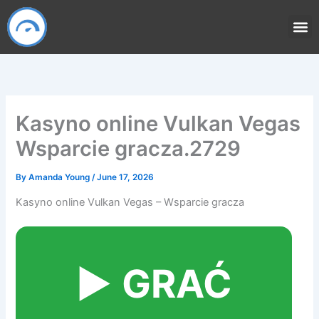
Skip
to
content
Kasyno online Vulkan Vegas
Wsparcie gracza.2729
By
Amanda Young
/
June 17, 2026
Kasyno online Vulkan Vegas – Wsparcie gracza
▶️ GRAĆ