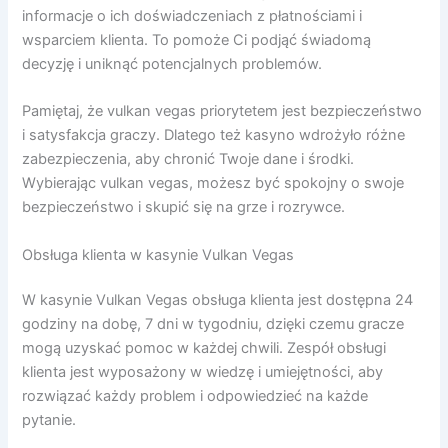
informacje o ich doświadczeniach z płatnościami i
wsparciem klienta. To pomoże Ci podjąć świadomą
decyzję i uniknąć potencjalnych problemów.
Pamiętaj, że vulkan vegas priorytetem jest bezpieczeństwo
i satysfakcja graczy. Dlatego też kasyno wdrożyło różne
zabezpieczenia, aby chronić Twoje dane i środki.
Wybierając vulkan vegas, możesz być spokojny o swoje
bezpieczeństwo i skupić się na grze i rozrywce.
Obsługa klienta w kasynie Vulkan Vegas
W kasynie Vulkan Vegas obsługa klienta jest dostępna 24
godziny na dobę, 7 dni w tygodniu, dzięki czemu gracze
mogą uzyskać pomoc w każdej chwili. Zespół obsługi
klienta jest wyposażony w wiedzę i umiejętności, aby
rozwiązać każdy problem i odpowiedzieć na każde
pytanie.