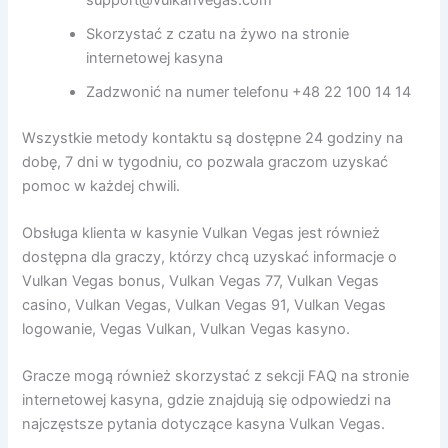
Skorzystać z czatu na żywo na stronie
internetowej kasyna
Zadzwonić na numer telefonu +48 22 100 14 14
Wszystkie metody kontaktu są dostępne 24 godziny na
dobę, 7 dni w tygodniu, co pozwala graczom uzyskać
pomoc w każdej chwili.
Obsługa klienta w kasynie Vulkan Vegas jest również
dostępna dla graczy, którzy chcą uzyskać informacje o
Vulkan Vegas bonus, Vulkan Vegas 77, Vulkan Vegas
casino, Vulkan Vegas, Vulkan Vegas 91, Vulkan Vegas
logowanie, Vegas Vulkan, Vulkan Vegas kasyno.
Gracze mogą również skorzystać z sekcji FAQ na stronie
internetowej kasyna, gdzie znajdują się odpowiedzi na
najczęstsze pytania dotyczące kasyna Vulkan Vegas.