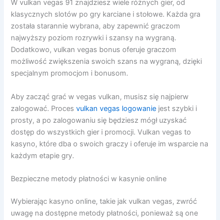
W vulkan vegas 91 znajdziesz wiele różnych gier, od
klasycznych slotów po gry karciane i stołowe. Każda gra
została starannie wybrana, aby zapewnić graczom
najwyższy poziom rozrywki i szansy na wygraną.
Dodatkowo, vulkan vegas bonus oferuje graczom
możliwość zwiększenia swoich szans na wygraną, dzięki
specjalnym promocjom i bonusom.
Aby zacząć grać w vegas vulkan, musisz się najpierw
zalogować. Proces
vulkan vegas logowanie
jest szybki i
prosty, a po zalogowaniu się będziesz mógł uzyskać
dostęp do wszystkich gier i promocji. Vulkan vegas to
kasyno, które dba o swoich graczy i oferuje im wsparcie na
każdym etapie gry.
Bezpieczne metody płatności w kasynie online
Wybierając kasyno online, takie jak vulkan vegas, zwróć
uwagę na dostępne metody płatności, ponieważ są one