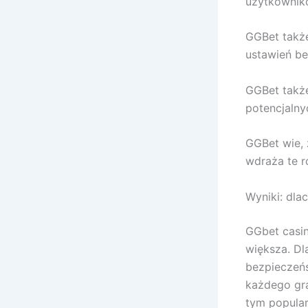
użytkownik
GGBet także
ustawień be
GGBet takż
potencjaln
GGBet wie, 
wdraża te r
Wyniki: dla
GGbet casin
większa. Dl
bezpieczeńs
każdego gra
tym popular