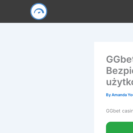
Skip
to
content
GGbet
Bezpi
użytk
By
Amanda Y
GGbet casin