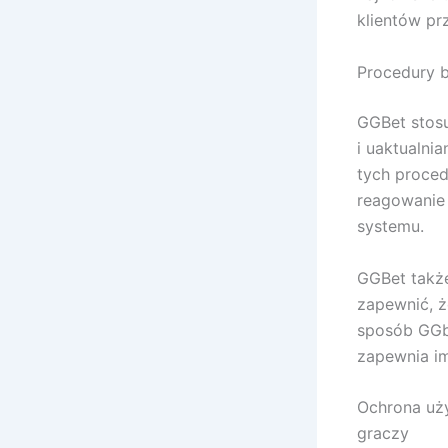
klientów pr
Procedury 
GGBet stosu
i uaktualni
tych proced
reagowanie 
systemu.
GGBet także
zapewnić, ż
sposób GGbe
zapewnia im
Ochrona uż
graczy