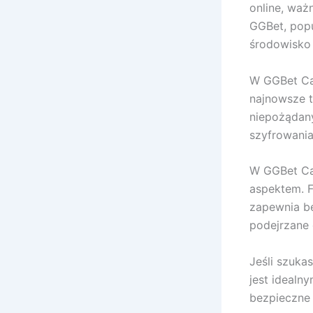
online, waż
GGBet, popu
środowisko 
W GGBet Cas
najnowsze t
niepożądany
szyfrowani
W GGBet Ca
aspektem. F
zapewnia be
podejrzane 
Jeśli szuka
jest idealn
bezpieczne 