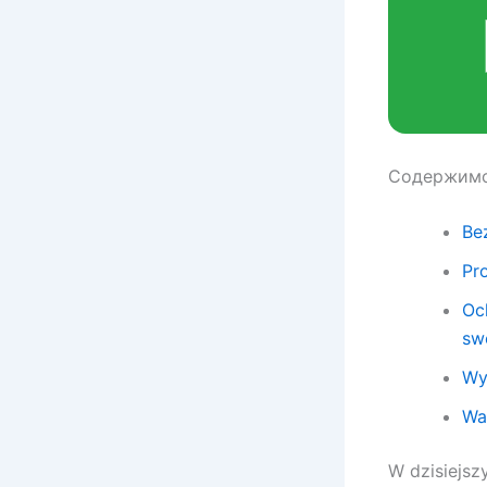
Содержим
Be
Pr
Oc
sw
Wy
Wa
W dzisiejsz