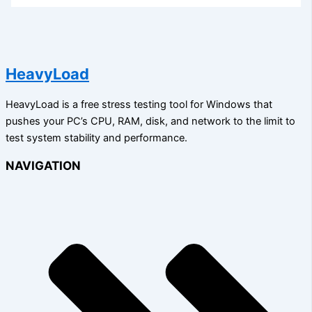
HeavyLoad
HeavyLoad is a free stress testing tool for Windows that
pushes your PC’s CPU, RAM, disk, and network to the limit to
test system stability and performance.
NAVIGATION