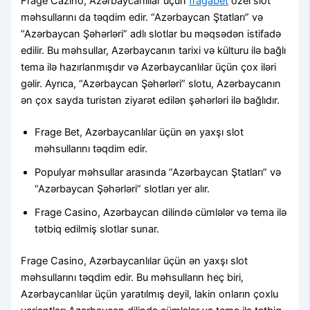
Frage Cazino, Azərbaycanlılar üçün
fragabet
özel slot
məhsullarını da təqdim edir. “Azərbaycan Ştatları” və
“Azərbaycan Şəhərləri” adlı slotlar bu məqsədən istifadə
edilir. Bu məhsullar, Azərbaycanın tarixi və külturu ilə bağlı
tema ilə hazırlanmışdır və Azərbaycanlılar üçün çox iləri
gəlir. Ayrıca, “Azərbaycan Şəhərləri” slotu, Azərbaycanın
ən çox sayda turistən ziyarət edilən şəhərləri ilə bağlıdır.
Frage Bet, Azərbaycanlılar üçün ən yaxşı slot
məhsullarını təqdim edir.
Populyar məhsullar arasında “Azərbaycan Ştatları” və
“Azərbaycan Şəhərləri” slotları yer alır.
Frage Casino, Azərbaycan dilində cümlələr və tema ilə
tətbiq edilmiş slotlar sunar.
Frage Casino, Azərbaycanlılar üçün ən yaxşı slot
məhsullarını təqdim edir. Bu məhsulların heç biri,
Azərbaycanlılar üçün yaratılmış deyil, lakin onların çoxlu