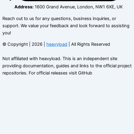
Address:
1600 Grand Avenue, London, NW1 6XE, UK
Reach out to us for any questions, business inquiries, or
support. We value your feedback and look forward to assisting
you!
© Copyright | 2026 |
heavyload
| All Rights Reserved​
Not affiliated with heavyload. This is an independent site
providing documentation, guides and links to the official project
repositories. For official releases visit GitHub