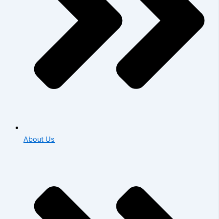
About Us