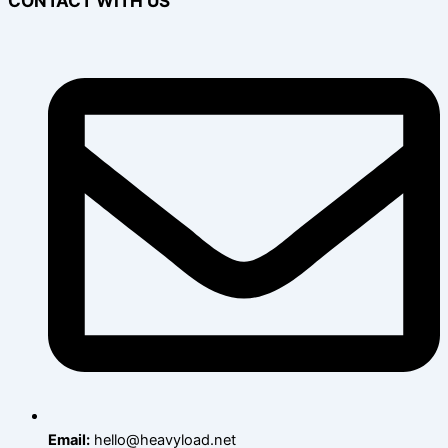
CONTACT WITH US
Email:
hello@heavyload.net