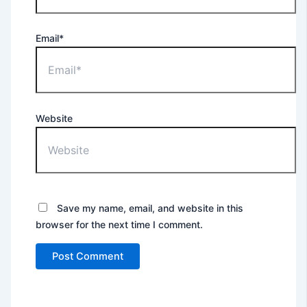
Email*
Website
Save my name, email, and website in this
browser for the next time I comment.