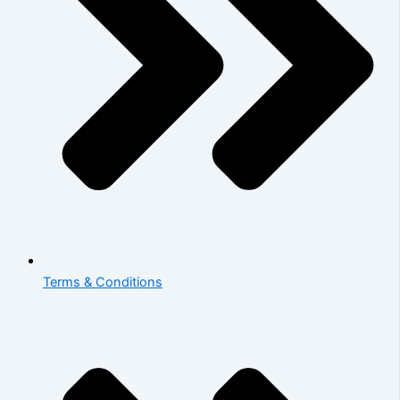
Terms & Conditions