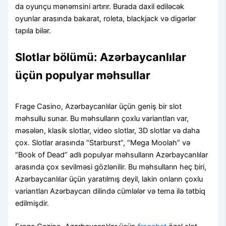
da oyunçu mənəmsini artırır. Burada daxil ediləcək
oyunlar arasında bakarat, roleta, blackjack və digərlər
tapıla bilər.
Slotlar bölümü: Azərbaycanlılar
üçün populyar məhsullar
Frage Casino, Azərbaycanlılar üçün geniş bir slot
məhsullu sunar. Bu məhsulların çoxlu variantları var,
məsələn, klasik slotlar, video slotlar, 3D slotlar və daha
çox. Slotlar arasında “Starburst”, “Mega Moolah” və
“Book of Dead” adlı populyar məhsulların Azərbaycanlılar
arasında çox sevilməsi gözlənilir. Bu məhsulların heç biri,
Azərbaycanlılar üçün yaratılmış deyil, lakin onların çoxlu
variantları Azərbaycan dilində cümlələr və tema ilə tətbiq
edilmişdir.