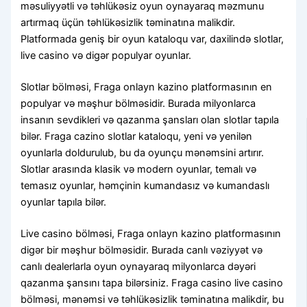
məsuliyyətli və təhlükəsiz oyun oynayaraq məzmunu
artırmaq üçün təhlükəsizlik təminatına malikdir.
Platformada geniş bir oyun kataloqu var, daxilində slotlar,
live casino və digər populyar oyunlar.
Slotlar bölməsi, Fraga onlayn kazino platformasının en
populyar və məşhur bölməsidir. Burada milyonlarca
insanın sevdikleri və qazanma şansları olan slotlar tapıla
bilər. Fraga cazino slotlar kataloqu, yeni və yenilən
oyunlarla doldurulub, bu da oyunçu mənəmsini artırır.
Slotlar arasında klasik və modern oyunlar, temalı və
temasız oyunlar, həmçinin kumandasız və kumandaslı
oyunlar tapıla bilər.
Live casino bölməsi, Fraga onlayn kazino platformasının
digər bir məşhur bölməsidir. Burada canlı vəziyyət və
canlı dealerlarla oyun oynayaraq milyonlarca dəyəri
qazanma şansını tapa bilərsiniz. Fraga casino live casino
bölməsi, mənəmsi və təhlükəsizlik təminatına malikdir, bu