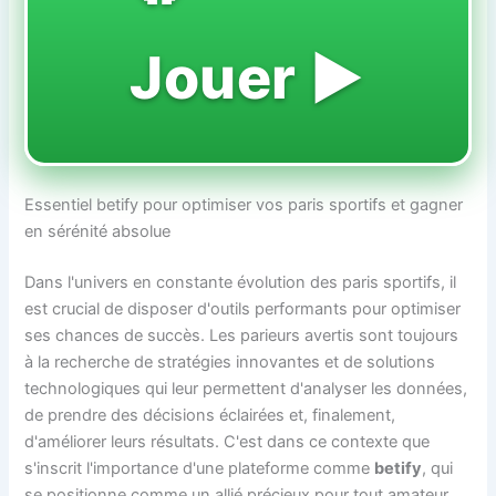
Jouer ▶️
Essentiel betify pour optimiser vos paris sportifs et gagner
en sérénité absolue
Dans l'univers en constante évolution des paris sportifs, il
est crucial de disposer d'outils performants pour optimiser
ses chances de succès. Les parieurs avertis sont toujours
à la recherche de stratégies innovantes et de solutions
technologiques qui leur permettent d'analyser les données,
de prendre des décisions éclairées et, finalement,
d'améliorer leurs résultats. C'est dans ce contexte que
s'inscrit l'importance d'une plateforme comme
betify
, qui
se positionne comme un allié précieux pour tout amateur