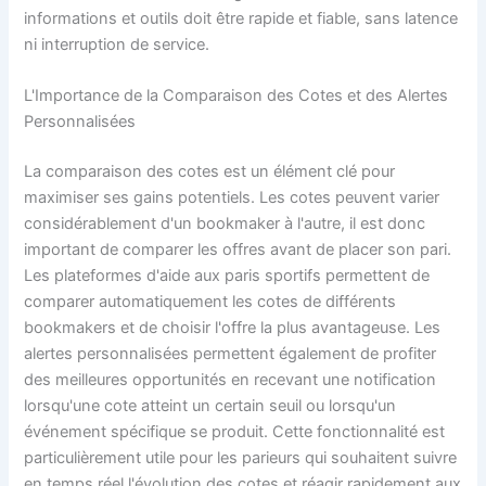
informations et outils doit être rapide et fiable, sans latence
ni interruption de service.
L'Importance de la Comparaison des Cotes et des Alertes
Personnalisées
La comparaison des cotes est un élément clé pour
maximiser ses gains potentiels. Les cotes peuvent varier
considérablement d'un bookmaker à l'autre, il est donc
important de comparer les offres avant de placer son pari.
Les plateformes d'aide aux paris sportifs permettent de
comparer automatiquement les cotes de différents
bookmakers et de choisir l'offre la plus avantageuse. Les
alertes personnalisées permettent également de profiter
des meilleures opportunités en recevant une notification
lorsqu'une cote atteint un certain seuil ou lorsqu'un
événement spécifique se produit. Cette fonctionnalité est
particulièrement utile pour les parieurs qui souhaitent suivre
en temps réel l'évolution des cotes et réagir rapidement aux