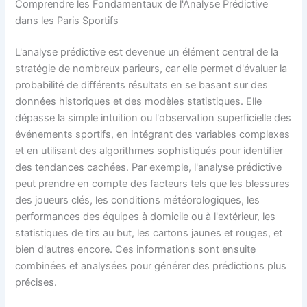
Comprendre les Fondamentaux de l'Analyse Prédictive
dans les Paris Sportifs
L'analyse prédictive est devenue un élément central de la
stratégie de nombreux parieurs, car elle permet d'évaluer la
probabilité de différents résultats en se basant sur des
données historiques et des modèles statistiques. Elle
dépasse la simple intuition ou l'observation superficielle des
événements sportifs, en intégrant des variables complexes
et en utilisant des algorithmes sophistiqués pour identifier
des tendances cachées. Par exemple, l'analyse prédictive
peut prendre en compte des facteurs tels que les blessures
des joueurs clés, les conditions météorologiques, les
performances des équipes à domicile ou à l'extérieur, les
statistiques de tirs au but, les cartons jaunes et rouges, et
bien d'autres encore. Ces informations sont ensuite
combinées et analysées pour générer des prédictions plus
précises.