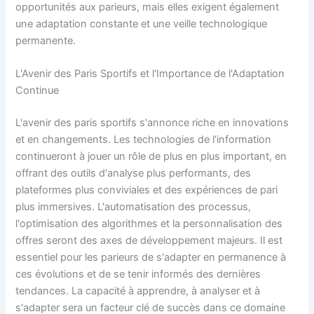
opportunités aux parieurs, mais elles exigent également
une adaptation constante et une veille technologique
permanente.
L'Avenir des Paris Sportifs et l'Importance de l'Adaptation
Continue
L'avenir des paris sportifs s'annonce riche en innovations
et en changements. Les technologies de l'information
continueront à jouer un rôle de plus en plus important, en
offrant des outils d'analyse plus performants, des
plateformes plus conviviales et des expériences de pari
plus immersives. L'automatisation des processus,
l'optimisation des algorithmes et la personnalisation des
offres seront des axes de développement majeurs. Il est
essentiel pour les parieurs de s'adapter en permanence à
ces évolutions et de se tenir informés des dernières
tendances. La capacité à apprendre, à analyser et à
s'adapter sera un facteur clé de succès dans ce domaine