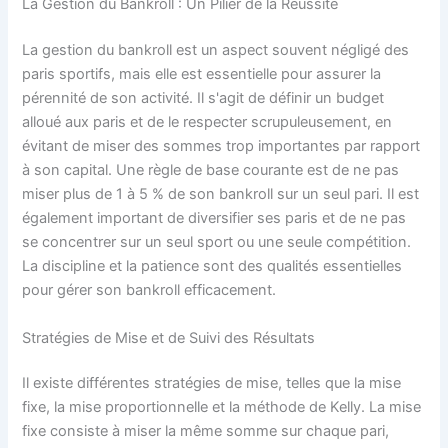
La Gestion du Bankroll : Un Pilier de la Réussite
La gestion du bankroll est un aspect souvent négligé des
paris sportifs, mais elle est essentielle pour assurer la
pérennité de son activité. Il s'agit de définir un budget
alloué aux paris et de le respecter scrupuleusement, en
évitant de miser des sommes trop importantes par rapport
à son capital. Une règle de base courante est de ne pas
miser plus de 1 à 5 % de son bankroll sur un seul pari. Il est
également important de diversifier ses paris et de ne pas
se concentrer sur un seul sport ou une seule compétition.
La discipline et la patience sont des qualités essentielles
pour gérer son bankroll efficacement.
Stratégies de Mise et de Suivi des Résultats
Il existe différentes stratégies de mise, telles que la mise
fixe, la mise proportionnelle et la méthode de Kelly. La mise
fixe consiste à miser la même somme sur chaque pari,