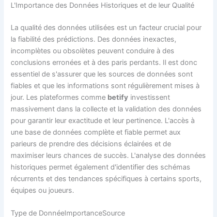
L'Importance des Données Historiques et de leur Qualité
La qualité des données utilisées est un facteur crucial pour
la fiabilité des prédictions. Des données inexactes,
incomplètes ou obsolètes peuvent conduire à des
conclusions erronées et à des paris perdants. Il est donc
essentiel de s'assurer que les sources de données sont
fiables et que les informations sont régulièrement mises à
jour. Les plateformes comme
betify
investissent
massivement dans la collecte et la validation des données
pour garantir leur exactitude et leur pertinence. L'accès à
une base de données complète et fiable permet aux
parieurs de prendre des décisions éclairées et de
maximiser leurs chances de succès. L'analyse des données
historiques permet également d'identifier des schémas
récurrents et des tendances spécifiques à certains sports,
équipes ou joueurs.
Type de DonnéeImportanceSource