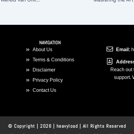
NAVIGATION
About Us
Email:
h
Terms & Conditions
Addres
Reach out t
Disclaimer
support. 
Privacy Policy
Contact Us
© Copyright | 2026 |
heavyload
| All Rights Reserved​