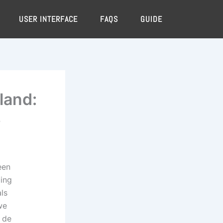
USER INTERFACE
FAQS
GUIDE
land:
s
een
ging
ls
we
 de