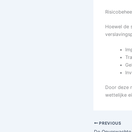
Risicobehee
Hoewel de se
verslavings
Im
Tr
Geb
In
Door deze m
wettelijke 
PREVIOUS