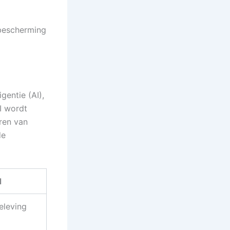
tbescherming
gentie (AI),
I wordt
ren van
de
l
eleving