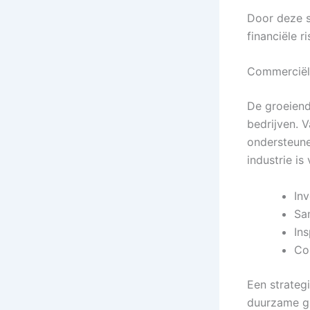
Door deze s
financiële r
Commerciël
De groeiend
bedrijven. 
ondersteune
industrie is
Inv
Sa
In
Co
Een strateg
duurzame gr