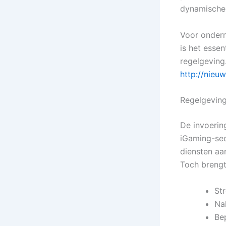
dynamische 
Voor ondern
is het esse
regelgeving
http://nieu
Regelgeving
De invoerin
iGaming-sec
diensten aa
Toch brengt
St
Na
Be