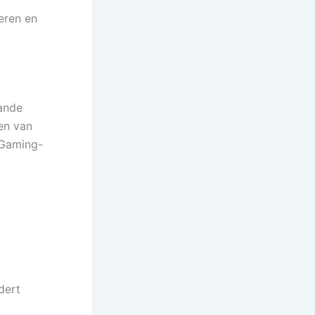
eren en
aande
en van
iGaming-
dert