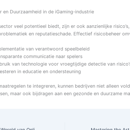
r en Duurzaamheid in de iGaming-industrie
ctor veel potentieel biedt, zijn er ook aanzienlijke risico’s,
problematiek en reputatieschade. Effectief risicobeheer om
plementatie van verantwoord speelbeleid
ansparante communicatie naar spelers
ruik van technologie voor vroegtijdige detectie van risico’
vesteren in educatie en ondersteuning
aatregelen te integreren, kunnen bedrijven niet alleen vol
eisen, maar ook bijdragen aan een gezonde en duurzame ma
De Onverwachte Wereld van Online Casino Strategieën