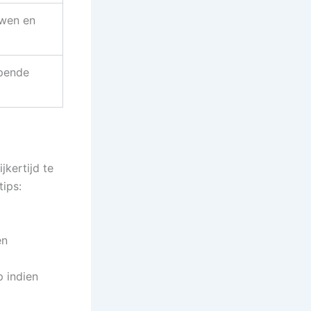
wen en
pende
jkertijd te
tips:
en
 indien