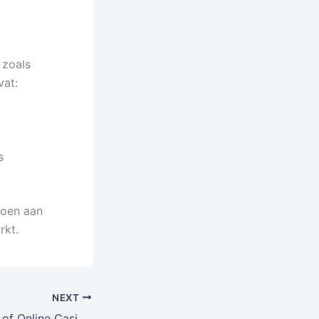
 zoals
vat:
s
doen aan
rkt.
NEXT
Mastering the Art of Online Casino Strategy: A Comprehensive Guide