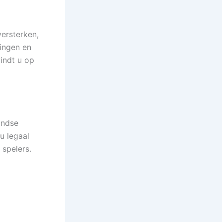
versterken,
lingen en
indt u op
andse
u legaal
 spelers.