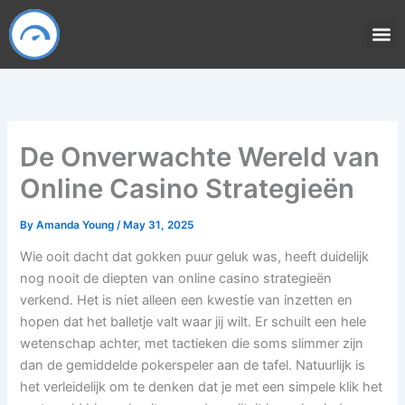
Skip
to
content
De Onverwachte Wereld van
Online Casino Strategieën
By
Amanda Young
/
May 31, 2025
Wie ooit dacht dat gokken puur geluk was, heeft duidelijk
nog nooit de diepten van online casino strategieën
verkend. Het is niet alleen een kwestie van inzetten en
hopen dat het balletje valt waar jij wilt. Er schuilt een hele
wetenschap achter, met tactieken die soms slimmer zijn
dan de gemiddelde pokerspeler aan de tafel. Natuurlijk is
het verleidelijk om te denken dat je met een simpele klik het