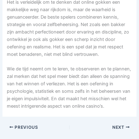
Het is verleidelijk om te denken dat online gokken een
makkelijke weg naar rijkdom is, maar de waarheid is
genuanceerder. De beste spelers combineren kennis,
strategie en vooral zelfbeheersing. Net zoals een bakker
zijn ambacht perfectioneert door ervaring en discipline, zo
ontwikkel je ook als gokker een scherp inzicht door
oefening en realisme. Het is een spel dat je met respect
moet benaderen, niet met blind vertrouwen.
Wie de tijd neemt om te leren, te observeren en te plannen,
zal merken dat het spel meer biedt dan alleen de spanning
van het winnen of verliezen. Het is een oefening in
psychologie, statistiek en soms zelfs in het beheersen van
je eigen impulsiviteit. En dat maakt het misschien wel het
meest intrigerende aspect van online casino’s.
PREVIOUS
NEXT