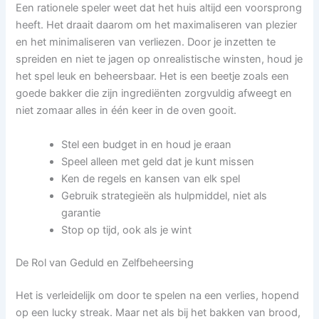
Een rationele speler weet dat het huis altijd een voorsprong
heeft. Het draait daarom om het maximaliseren van plezier
en het minimaliseren van verliezen. Door je inzetten te
spreiden en niet te jagen op onrealistische winsten, houd je
het spel leuk en beheersbaar. Het is een beetje zoals een
goede bakker die zijn ingrediënten zorgvuldig afweegt en
niet zomaar alles in één keer in de oven gooit.
Stel een budget in en houd je eraan
Speel alleen met geld dat je kunt missen
Ken de regels en kansen van elk spel
Gebruik strategieën als hulpmiddel, niet als
garantie
Stop op tijd, ook als je wint
De Rol van Geduld en Zelfbeheersing
Het is verleidelijk om door te spelen na een verlies, hopend
op een lucky streak. Maar net als bij het bakken van brood,