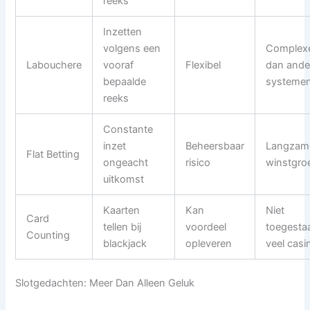
reeks
Inzetten
volgens een
Complex
Labouchere
vooraf
Flexibel
dan ande
bepaalde
systeme
reeks
Constante
inzet
Beheersbaar
Langzam
Flat Betting
ongeacht
risico
winstgroe
uitkomst
Kaarten
Kan
Niet
Card
tellen bij
voordeel
toegesta
Counting
blackjack
opleveren
veel casi
Slotgedachten: Meer Dan Alleen Geluk