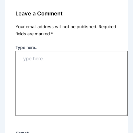
Leave a Comment
Your email address will not be published.
Required
fields are marked
*
Type here..
Name*