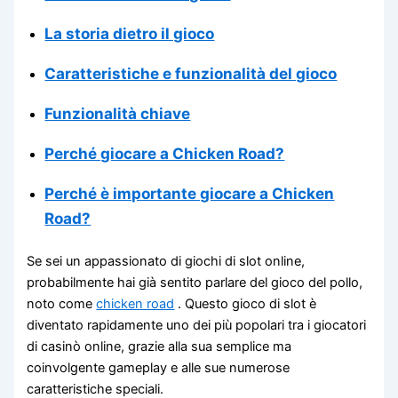
La storia dietro il gioco
Caratteristiche e funzionalità del gioco
Funzionalità chiave
Perché giocare a Chicken Road?
Perché è importante giocare a Chicken
Road?
Se sei un appassionato di giochi di slot online,
probabilmente hai già sentito parlare del gioco del pollo,
noto come
chicken road
. Questo gioco di slot è
diventato rapidamente uno dei più popolari tra i giocatori
di casinò online, grazie alla sua semplice ma
coinvolgente gameplay e alle sue numerose
caratteristiche speciali.