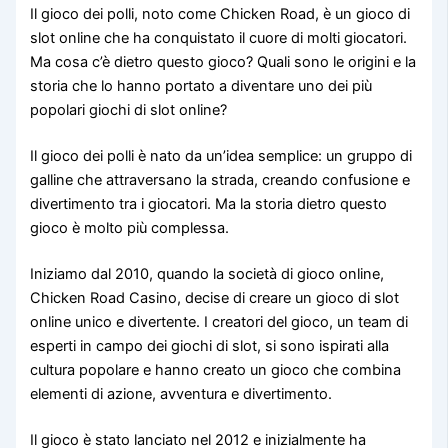
Il gioco dei polli, noto come Chicken Road, è un gioco di
slot online che ha conquistato il cuore di molti giocatori.
Ma cosa c’è dietro questo gioco? Quali sono le origini e la
storia che lo hanno portato a diventare uno dei più
popolari giochi di slot online?
Il gioco dei polli è nato da un’idea semplice: un gruppo di
galline che attraversano la strada, creando confusione e
divertimento tra i giocatori. Ma la storia dietro questo
gioco è molto più complessa.
Iniziamo dal 2010, quando la società di gioco online,
Chicken Road Casino, decise di creare un gioco di slot
online unico e divertente. I creatori del gioco, un team di
esperti in campo dei giochi di slot, si sono ispirati alla
cultura popolare e hanno creato un gioco che combina
elementi di azione, avventura e divertimento.
Il gioco è stato lanciato nel 2012 e inizialmente ha