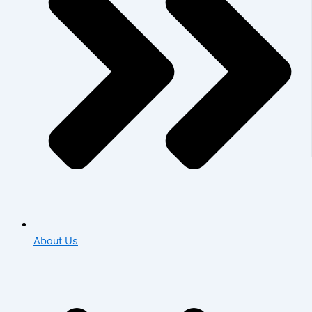
About Us