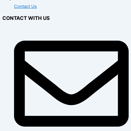
Contact Us
CONTACT WITH US