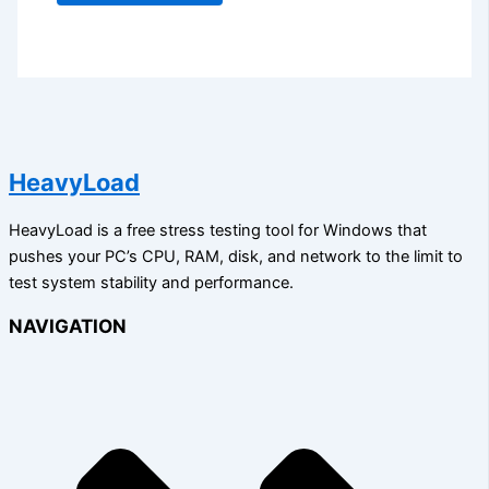
HeavyLoad
HeavyLoad is a free stress testing tool for Windows that
pushes your PC’s CPU, RAM, disk, and network to the limit to
test system stability and performance.
NAVIGATION