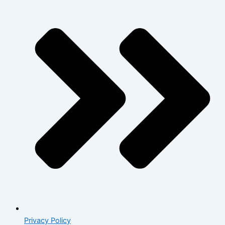
Privacy Policy