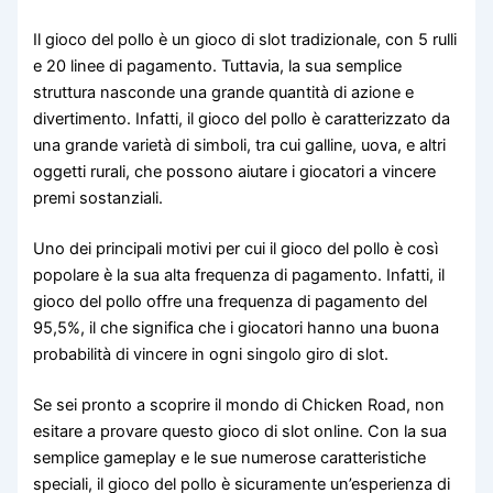
Il gioco del pollo è un gioco di slot tradizionale, con 5 rulli
e 20 linee di pagamento. Tuttavia, la sua semplice
struttura nasconde una grande quantità di azione e
divertimento. Infatti, il gioco del pollo è caratterizzato da
una grande varietà di simboli, tra cui galline, uova, e altri
oggetti rurali, che possono aiutare i giocatori a vincere
premi sostanziali.
Uno dei principali motivi per cui il gioco del pollo è così
popolare è la sua alta frequenza di pagamento. Infatti, il
gioco del pollo offre una frequenza di pagamento del
95,5%, il che significa che i giocatori hanno una buona
probabilità di vincere in ogni singolo giro di slot.
Se sei pronto a scoprire il mondo di Chicken Road, non
esitare a provare questo gioco di slot online. Con la sua
semplice gameplay e le sue numerose caratteristiche
speciali, il gioco del pollo è sicuramente un’esperienza di