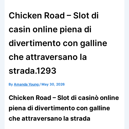
Chicken Road – Slot di
casin online piena di
divertimento con galline
che attraversano la
strada.1293
By
Amanda Young
/
May 30, 2026
Chicken Road – Slot di casinò online
piena di divertimento con galline
che attraversano la strada