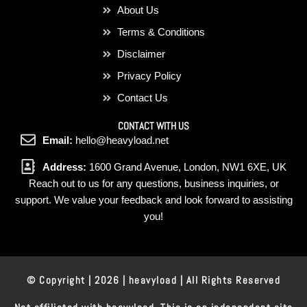
About Us
Terms & Conditions
Disclaimer
Privacy Policy
Contact Us
CONTACT WITH US
Email:
hello@heavyload.net
Address:
1600 Grand Avenue, London, NW1 6XE, UK
Reach out to us for any questions, business inquiries, or
support. We value your feedback and look forward to assisting
you!
© Copyright | 2026 |
heavyload
| All Rights Reserved​