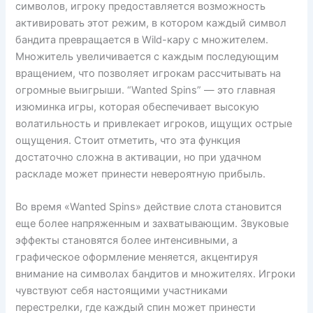
символов, игроку предоставляется возможность
активировать этот режим, в котором каждый символ
бандита превращается в Wild-кару с множителем.
Множитель увеличивается с каждым последующим
вращением, что позволяет игрокам рассчитывать на
огромные выигрыши. “Wanted Spins” — это главная
изюминка игры, которая обеспечивает высокую
волатильность и привлекает игроков, ищущих острые
ощущения. Стоит отметить, что эта функция
достаточно сложна в активации, но при удачном
раскладе может принести невероятную прибыль.
Во время «Wanted Spins» действие слота становится
еще более напряженным и захватывающим. Звуковые
эффекты становятся более интенсивными, а
графическое оформление меняется, акцентируя
внимание на символах бандитов и множителях. Игроки
чувствуют себя настоящими участниками
перестрелки, где каждый спин может принести