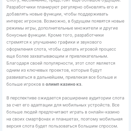
Разработчики планируют регулярно обновлять его и
добавлять новые функции, чтобы поддерживать
интерес игроков. Возможно, в будущем появятся новые
режимы игры, дополнительные множители и другие
бонусные функции. Кроме того, разработчики
стремятся к улучшению графики и звукового
оформления слота, чтобы сделать игровой процесс
еще более захватывающим и привлекательным.
Благодаря своей популярности, этот слот является
одним из ключевых проектов, которые будут
развиваться в дальнейшем, привлекая все больше и
больше игроков в
олимп казино кз
.
В перспективе ожидается расширение аудитории слота
за счет его адаптации для мобильных устройств. Все
больше людей предпочитают играть в онлайн-казино
на своих смартфонах и планшетах, поэтому мобильная
версия слота будет пользоваться большим спросом.