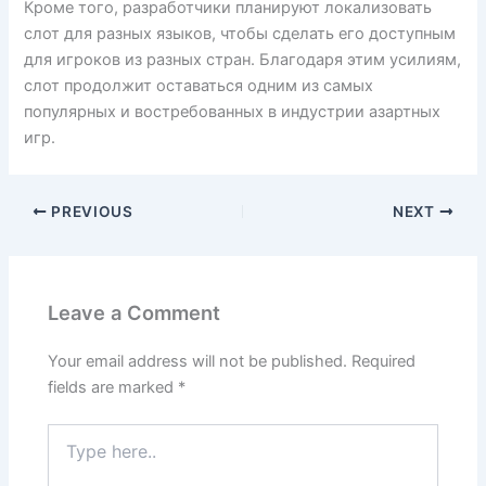
Кроме того, разработчики планируют локализовать
слот для разных языков, чтобы сделать его доступным
для игроков из разных стран. Благодаря этим усилиям,
слот продолжит оставаться одним из самых
популярных и востребованных в индустрии азартных
игр.
PREVIOUS
NEXT
Leave a Comment
Your email address will not be published.
Required
fields are marked
*
Type
here..