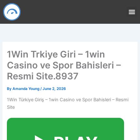
Skip
to
content
HOW IT
USER
1Win Trkiye Giri – 1win
Casino ve Spor Bahisleri –
Resmi Site.8937
By
Amanda Young
/
June 2, 2026
1Win Türkiye Giriş – 1win Casino ve Spor Bahisleri – Resmi
Site