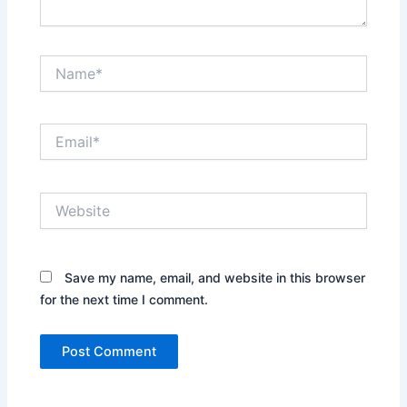
Name*
Email*
Website
Save my name, email, and website in this browser
for the next time I comment.