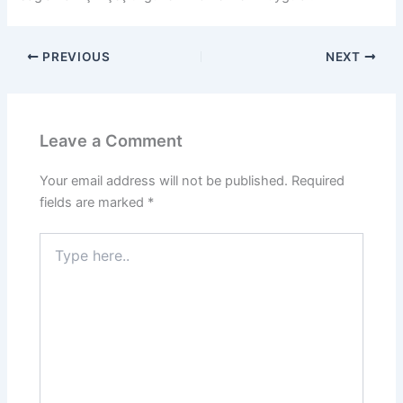
PREVIOUS
NEXT
Leave a Comment
Your email address will not be published.
Required
fields are marked
*
Type
here..