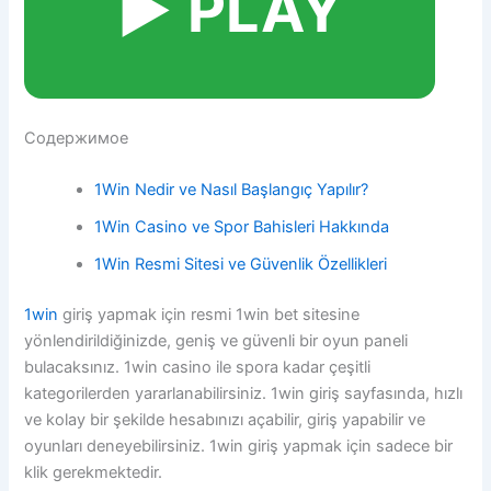
▶️ PLAY
Содержимое
1Win Nedir ve Nasıl Başlangıç Yapılır?
1Win Casino ve Spor Bahisleri Hakkında
1Win Resmi Sitesi ve Güvenlik Özellikleri
1win
giriş yapmak için resmi 1win bet sitesine
yönlendirildiğinizde, geniş ve güvenli bir oyun paneli
bulacaksınız. 1win casino ile spora kadar çeşitli
kategorilerden yararlanabilirsiniz. 1win giriş sayfasında, hızlı
ve kolay bir şekilde hesabınızı açabilir, giriş yapabilir ve
oyunları deneyebilirsiniz. 1win giriş yapmak için sadece bir
klik gerekmektedir.