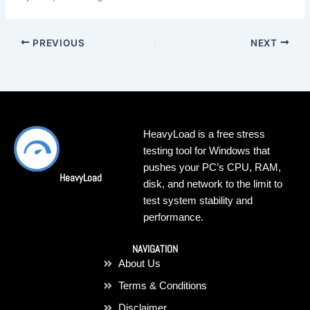
PREVIOUS
NEXT
HeavyLoad is a free stress
testing tool for Windows that
pushes your PC’s CPU, RAM,
HeavyLoad
disk, and network to the limit to
test system stability and
performance.
NAVIGATION
About Us
Terms & Conditions
Disclaimer