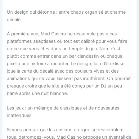
Un design qui détonne : entre chaos organisé et charme
décalé
À première vue, Mad Casino ne ressemble pas à ces
plateformes aseptisées où tout est calibré pour vous faire
croire que vous êtes dans un temple du jeu. Non, c’est
plutôt comme entrer dans un bar clandestin où chaque
pixel a une histoire à raconter. Le design, loin d’être lisse,
joue la carte du décalé avec des couleurs vives et des
animations qui ne vous laissent pas indifférent. On pourrait
presque croire que le site a été conçu par un DJ un peu
barré après une nuit blanche.
Les jeux : un mélange de classiques et de nouveautés
inattendues
Si vous pensez que les casinos en ligne se ressemblent
tous, détrompez-vous. Mad Casino propose un éventail de