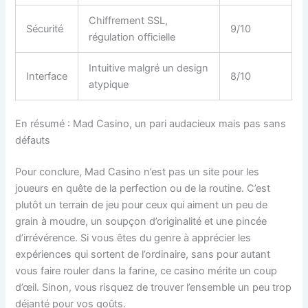
Chiffrement SSL,
Sécurité
9/10
régulation officielle
Intuitive malgré un design
Interface
8/10
atypique
En résumé : Mad Casino, un pari audacieux mais pas sans
défauts
Pour conclure, Mad Casino n’est pas un site pour les
joueurs en quête de la perfection ou de la routine. C’est
plutôt un terrain de jeu pour ceux qui aiment un peu de
grain à moudre, un soupçon d’originalité et une pincée
d’irrévérence. Si vous êtes du genre à apprécier les
expériences qui sortent de l’ordinaire, sans pour autant
vous faire rouler dans la farine, ce casino mérite un coup
d’œil. Sinon, vous risquez de trouver l’ensemble un peu trop
déjanté pour vos goûts.