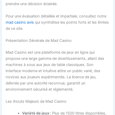
prendre une décision éclairée.
Pour une évaluation détaillée et impartiale, consultez notre
mad casino avis
qui synthétise les points forts et les limites
de ce site.
Présentation Générale de Mad Casino
Mad Casino est une plateforme de jeux en ligne qui
propose une large gamme de divertissements, allant des
machines à sous aux jeux de table classiques. Son
interface moderne et intuitive attire un public varié, des
novices aux joueurs expérimentés. La licence de jeu,
délivrée par une autorité reconnue, garantit un
environnement sécurisé et réglementé.
Les Atouts Majeurs de Mad Casino
Variété de jeux :
Plus de 1500 titres disponibles,