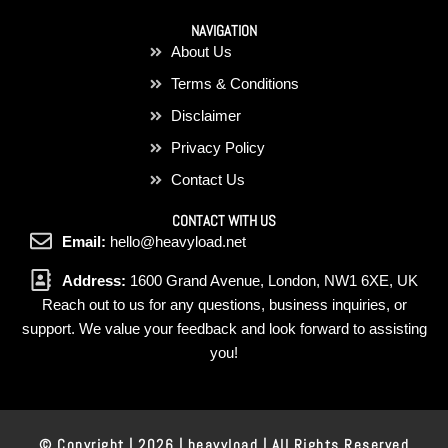
NAVIGATION
About Us
Terms & Conditions
Disclaimer
Privacy Policy
Contact Us
CONTACT WITH US
Email:
hello@heavyload.net
Address:
1600 Grand Avenue, London, NW1 6XE, UK
Reach out to us for any questions, business inquiries, or
support. We value your feedback and look forward to assisting
you!
© Copyright | 2026 |
heavyload
| All Rights Reserved​