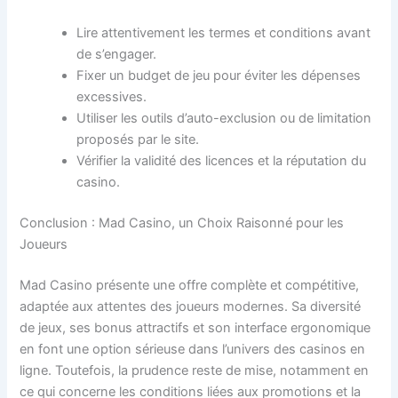
Lire attentivement les termes et conditions avant
de s’engager.
Fixer un budget de jeu pour éviter les dépenses
excessives.
Utiliser les outils d’auto-exclusion ou de limitation
proposés par le site.
Vérifier la validité des licences et la réputation du
casino.
Conclusion : Mad Casino, un Choix Raisonné pour les
Joueurs
Mad Casino présente une offre complète et compétitive,
adaptée aux attentes des joueurs modernes. Sa diversité
de jeux, ses bonus attractifs et son interface ergonomique
en font une option sérieuse dans l’univers des casinos en
ligne. Toutefois, la prudence reste de mise, notamment en
ce qui concerne les conditions liées aux promotions et la