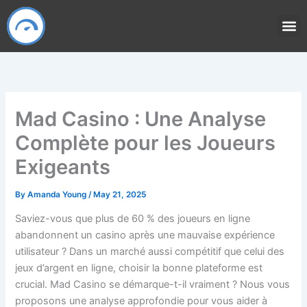
Skip
to
content
HOW IT
USER
Mad Casino : Une Analyse
Complète pour les Joueurs
Exigeants
By
Amanda Young
/
May 21, 2025
Saviez-vous que plus de 60 % des joueurs en ligne
abandonnent un casino après une mauvaise expérience
utilisateur ? Dans un marché aussi compétitif que celui des
jeux d’argent en ligne, choisir la bonne plateforme est
crucial. Mad Casino se démarque-t-il vraiment ? Nous vous
proposons une analyse approfondie pour vous aider à