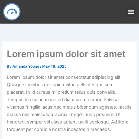
Skip
to
content
Lorem ipsum dolor sit amet
By
Amanda Young
/
May 18, 2025
Lorem ipsum dolor sit amet consectetur adipiscing elit.
Quisque faucibus ex sapien vitae pellentesque sem
placerat. In id cursus mi pretium tellus duis convallis.
Tempus leo eu aenean sed diam urna tempor. Pulvinar
vivamus fringilla lacus nec metus bibendum egestas. Iaculis
massa nisl malesuada lacinia integer nunc posuere. Ut
hendrerit semper vel class aptent taciti sociosqu. Ad litora
torquent per conubia nostra inceptos himenaeos.