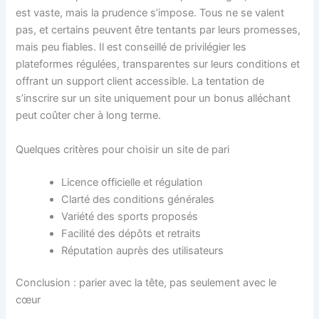
est vaste, mais la prudence s’impose. Tous ne se valent
pas, et certains peuvent être tentants par leurs promesses,
mais peu fiables. Il est conseillé de privilégier les
plateformes régulées, transparentes sur leurs conditions et
offrant un support client accessible. La tentation de
s’inscrire sur un site uniquement pour un bonus alléchant
peut coûter cher à long terme.
Quelques critères pour choisir un site de pari
Licence officielle et régulation
Clarté des conditions générales
Variété des sports proposés
Facilité des dépôts et retraits
Réputation auprès des utilisateurs
Conclusion : parier avec la tête, pas seulement avec le
cœur