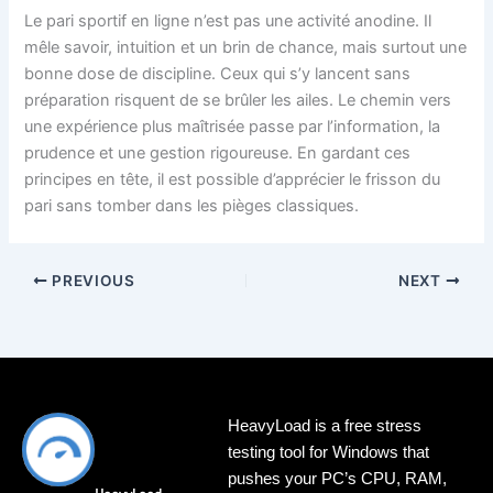
Le pari sportif en ligne n’est pas une activité anodine. Il
mêle savoir, intuition et un brin de chance, mais surtout une
bonne dose de discipline. Ceux qui s’y lancent sans
préparation risquent de se brûler les ailes. Le chemin vers
une expérience plus maîtrisée passe par l’information, la
prudence et une gestion rigoureuse. En gardant ces
principes en tête, il est possible d’apprécier le frisson du
pari sans tomber dans les pièges classiques.
PREVIOUS
NEXT
HeavyLoad is a free stress
testing tool for Windows that
pushes your PC’s CPU, RAM,