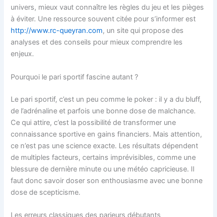
univers, mieux vaut connaître les règles du jeu et les pièges
à éviter. Une ressource souvent citée pour s’informer est
http://www.rc-queyran.com
, un site qui propose des
analyses et des conseils pour mieux comprendre les
enjeux.
Pourquoi le pari sportif fascine autant ?
Le pari sportif, c’est un peu comme le poker : il y a du bluff,
de l’adrénaline et parfois une bonne dose de malchance.
Ce qui attire, c’est la possibilité de transformer une
connaissance sportive en gains financiers. Mais attention,
ce n’est pas une science exacte. Les résultats dépendent
de multiples facteurs, certains imprévisibles, comme une
blessure de dernière minute ou une météo capricieuse. Il
faut donc savoir doser son enthousiasme avec une bonne
dose de scepticisme.
Les erreurs classiques des parieurs débutants